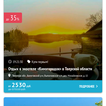
35
%
до
19:21:28
Купи первым!
Отдых в экоотеле «Киногородок» в Тверской области
Тверская обл., Бологовский р-н, Выползовское с/п, дер. Михайловское, д. 15
2530
ПОДРОБНЕЕ
от
руб.
до
173110
руб.