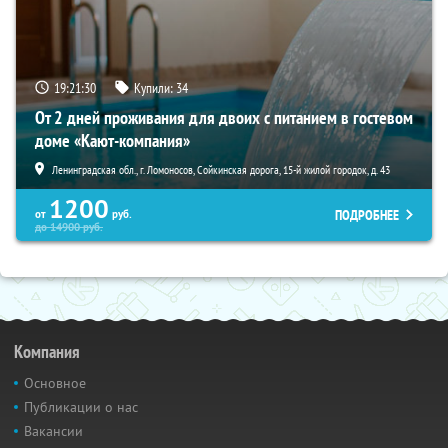
19:21:28
Купили:
34
От 2 дней проживания для двоих с питанием в гостевом
доме «Кают-компания»
Ленинградская обл., г. Ломоносов, Сойкинская дорога, 15-й жилой городок, д. 43
1200
ПОДРОБНЕЕ
от
руб.
до
14900
руб.
Компания
Основное
Публикации о нас
Вакансии