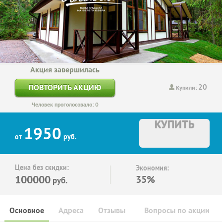
Акция завершилась
20
ПОВТОРИТЬ АКЦИЮ
Купили:
Человек проголосовало: 0
КУПИТЬ
1950
от
руб.
Цена без скидки:
Экономия:
100000
35%
руб.
Основное
Адреса
Отзывы
Вопросы по акции