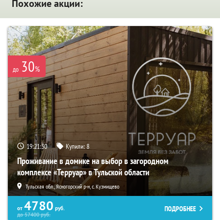
Похожие акции:
30
%
до
19:21:28
Купили:
8
Проживание в домике на выбор в загородном
комплексе «Терруар» в Тульской области
Тульская обл., Ясногорский р-н, с. Кузмищево
4780
ПОДРОБНЕЕ
от
руб.
до
57400
руб.