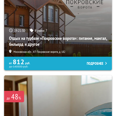
19:21:28
Купили:
7
Отдых на турбазе «Покровские ворота»: питание, мангал,
бильярд и другое
Московская обл., КП Покровские ворота, д. 182
812
ПОДРОБНЕЕ
от
руб.
до
140800
руб.
48
%
до