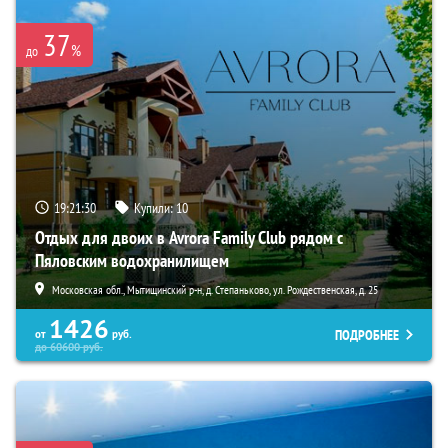
37
%
до
19:21:28
Купили:
10
Отдых для двоих в Avrora Family Club рядом с
Пяловским водохранилищем
Московская обл., Мытищинский р-н, д. Степаньково, ул. Рождественская, д. 25
1426
ПОДРОБНЕЕ
от
руб.
до
60600
руб.