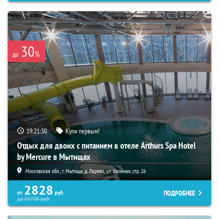
30
%
до
19:21:28
Купи первым!
Отдых для двоих с питанием в отеле Arthurs Spa Hotel
by Mercure в Мытищах
Московская обл., г. Мытищи, д. Ларево, ул. Хвойная, стр. 26
2828
ПОДРОБНЕЕ
от
руб.
до
65700
руб.