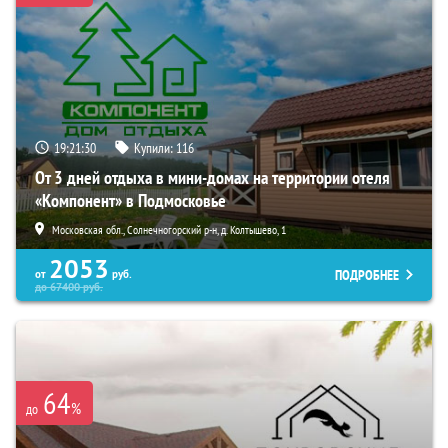
19:21:28
Купили:
116
От 3 дней отдыха в мини-домах на территории отеля
«Компонент» в Подмосковье
Московская обл., Солнечногорский р-н, д. Колтышево, 1
2053
ПОДРОБНЕЕ
от
руб.
до
67400
руб.
64
%
до