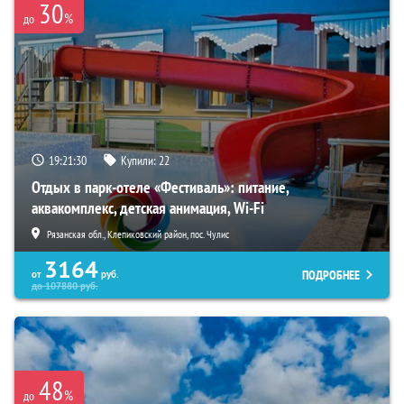
30
%
до
19:21:28
Купили:
22
Отдых в парк-отеле «Фестиваль»: питание,
аквакомплекс, детская анимация, Wi-Fi
Рязанская обл., Клепиковский район, пос. Чулис
3164
ПОДРОБНЕЕ
от
руб.
до
107880
руб.
48
%
до