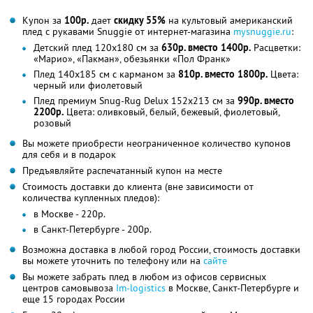
Купон за
100р.
дает
скидку 55%
на культовый американский
плед с рукавами Snuggie от интернет-магазина
mysnuggie.ru
:
Детский плед 120х180 см за
630р. вместо 1400р.
Расцветки:
«Марио», «Пакман», обезьянки «Пол Франк»
Плед 140х185 см с карманом за
810р. вместо 1800р.
Цвета:
черный или фиолетовый
Плед премиум Snug-Rug Delux 152х213 см за
990р. вместо
2200р.
Цвета: оливковый, белый, бежевый, фиолетовый,
розовый
Вы можете приобрести неограниченное количество купонов
для себя и в подарок
Предъявляйте распечатанный купон на месте
Стоимость доставки до клиента (вне зависимости от
количества купленных пледов):
в Москве - 220р.
в Санкт-Петербурге - 200р.
Возможна доставка в любой город России, стоимость доставки
вы можете уточнить по телефону или на
сайте
Вы можете забрать плед в любом из офисов сервисных
центров самовывоза
Im-logistics
в Москве, Санкт-Петербурге и
еще 15 городах России