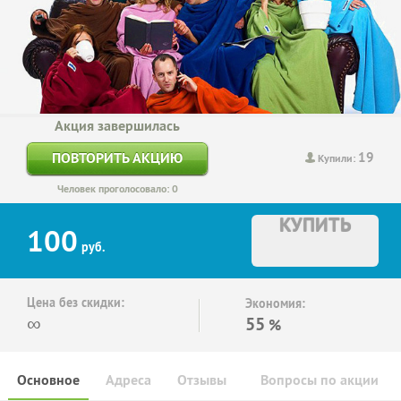
Акция завершилась
19
ПОВТОРИТЬ АКЦИЮ
Купили:
Человек проголосовало: 0
КУПИТЬ
100
руб.
Цена без скидки:
Экономия:
∞
55
%
Основное
Адреса
Отзывы
Вопросы по акции