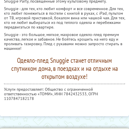
Snuggie Party, посвященные этому культовому предмету.
Snuggie - для тех, кто любит комфорт и все современное. Для тех,
кто любит понежиться в постели с книгой в руках, с iPad, пультом
от ТВ, игровой приставкой, бокалом вина или чашкой чая. Для тех,
кто не любит выбираться из под теплого одеяла и перебежками
передвигаться по квартире.
Snuggie - это большое, мягкое, махровое одеяло-плед премиум
качества, легкое и забавное. Не бойтесь крошить на него еду и
проливать газировку. Плед с рукавами можно запросто стирать в
машинке!
Одеяло-плед Snuggie станет отличным
спутником дома, в поездках и на отдыхе на
открытом воздухе!
Услуги предоставляет: Общество с ограниченной
ответственностью «ТОМИ»,
ИНН 7842432533
, ОГРН
1107847182178