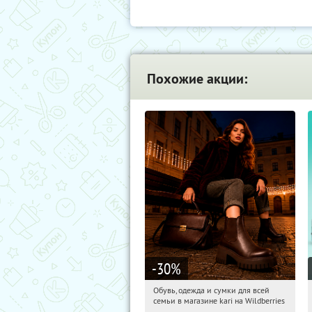
Похожие акции:
-30
%
Обувь, одежда и сумки для всей
01:03:51
Получили:
30
семьи в магазине kari на Wildberries
Россия