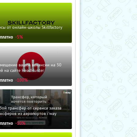
сы от онлайн-школы Skillfactory
сплатно
-5%
змещение вашей вакансии на 30
й на сайте HeadHunter
сплатно
-100%
ой трансфер от сервиса заказа
нсферов из аэропортов i'way
сплатно
-10%