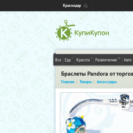
Краснодар
7
3
25
Все
Еда
Красота
Развлечения
Авто
Браслеты Pandora от торгов
Главная
Товары
Аксессуары