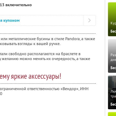
013 включительно
ся купоном
Кур
Бе
или металлические бусины в стиле Pandora, а также
ковывать взгляды к вашей ручке.
тали свободно располагаются на браслете в
Ра
 желанию можно менять их очередность, а также
дне
Бе
ему яркие аксессуары!
с ограниченной ответственностью «Вендор»,
ИНН
Люб
60
тра
Бе