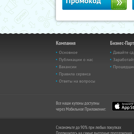
Промокод
Компания
Бизнес-Пар
Основное
Давайте сд
Публикации о нас
Заработайт
Вакансии
Прошедши
Правила сервиса
Ответы на вопросы
Все наши купоны доступны
через Мобильное Приложение:
Сэкономьте до 90% при любых покупках
Подпишитесь на самые выгодные предложения