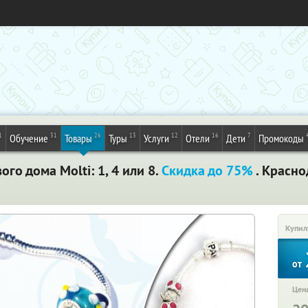
1
31
26
13
12
16
7
Обучение
Товары
Туры
Услуги
Отели
Дети
Промокоды
ого дома Molti: 1, 4 или 8.
Скидка до 75%
. Красно
Купил
от
Цена