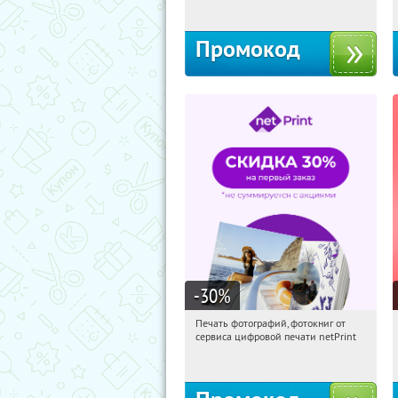
Промокод
-30
%
Печать фотографий, фотокниг от
01:03:51
Получили:
4
сервиса цифровой печати netPrint
Россия