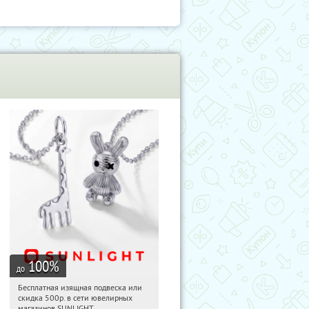
100
%
до
Бесплатная изящная подвеска или
01:03:51
Получили:
73
скидка 500р. в сети ювелирных
Россия
магазинов SUNLIGHT