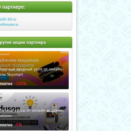
 партнере:
olti-td.ru
anhouse.ru
ругие акции партнера
сплатный вводный урок от онлайн-
олы Skysmart
сплатно
-100%
зличные курсы от онлайн-академии
дюсон»
сплатно
-5%