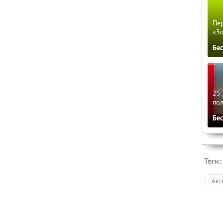
Пер
«З
Бе
25 
по
Бе
Теги:
Акс