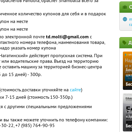
браслетов Pandora, браслет Shamballa всего за
О
ченное количество купонов для себя и в подарок
m
упон на месте
r
упон на месте
 по электронной почте
td.molti@gmail.com
с
нтактного номера телефона, наименования товара,
Д
 надо указать номер купона
Нагатинский» действует пропускная система. При
 или водительские права. Въезд на территорию
е оставить машину за территорией бизнес-центра
Бе
 до 15 дней) - 300р.
шк
Бе
(стоимость доставки уточняйте на
сайте
)
и 7-15 дней (стоимость 150-350р.)
тся с другими специальными предложениями
Ра
«Э
 вы также можете уточнить по телефону компании:
8-30-22, +7 (985) 764-90-95
Бе