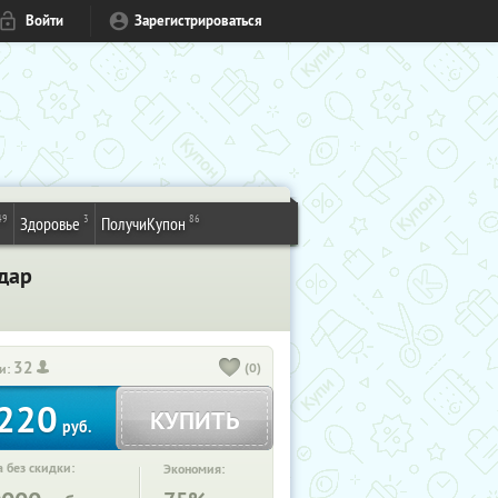
Войти
Зарегистрироваться
49
3
86
Здоровье
ПолучиКупон
дар
32
(0)
и:
220
КУПИТЬ
руб.
 без скидки:
Экономия: