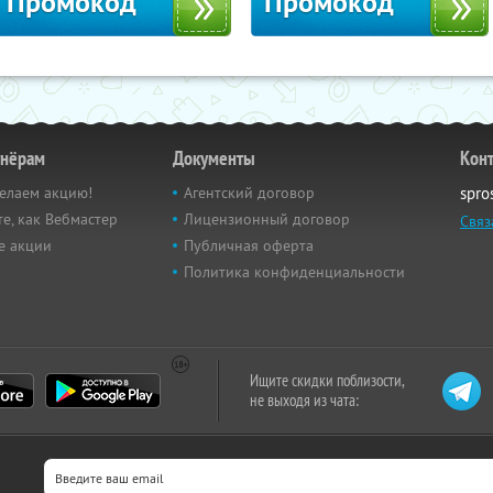
Промокод
Промокод
тнёрам
Документы
Кон
елаем акцию!
Агентский договор
spro
е, как Вебмастер
Лицензионный договор
Связ
е акции
Публичная оферта
Политика конфиденциальности
Ищите скидки поблизости,
не выходя из чата: