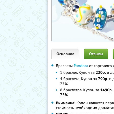
Основное
Отзывы
Браслеты
Pandora
от торгового
1 браслет. Купон за
220р.
и до
4 браслета. Купон за
790р.
и 
73%
8 браслетов. Купон за
1490р.
75%
Внимание!
Купон является пер
стоимость необходимо доплатит