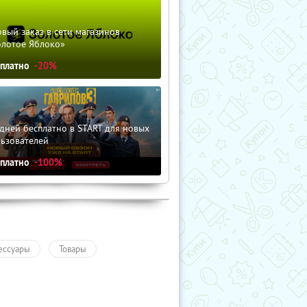
вый заказ в сети магазинов
олотое Яблоко»
сплатно
-20%
дней бесплатно в START для новых
льзователей
сплатно
-100%
ессуары
Товары