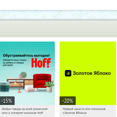
-15
%
-20
%
Любые товары во всей розничной
Первый заказ в сети магазинов
01:03:51
Получили:
83
01:03:51
Получи первым!
сети и интернет-магазине Hoff
«Золотое Яблоко»
Москва, 1-й Волоколамский проезд,
Россия