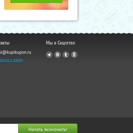
такты
Мы в Соцсетях
si@kupikupon.ru
аться с нами