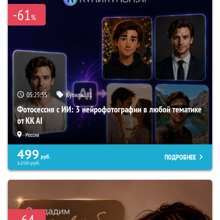
-61
%
05:25:54
Купили:
81
Фотосессия с ИИ: 3 нейрофотографии в любой тематике
от KK AI
Россия
499
ПОДРОБНЕЕ
руб.
1290
руб.
64