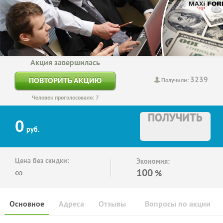
Акция завершилась
3239
ПОВТОРИТЬ АКЦИЮ
Получили:
Человек проголосовало: 7
ПОЛУЧИТЬ
0
руб.
Цена без скидки:
Экономия:
∞
100
%
Основное
Адреса
Отзывы
Вопросы по акции