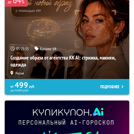
%
до
05:25:54
Купили:
64
Создание образа от агентства KK AI: стрижка, макияж,
одежда
Россия
499
ПОДРОБНЕЕ
от
руб.
до
6400
руб.