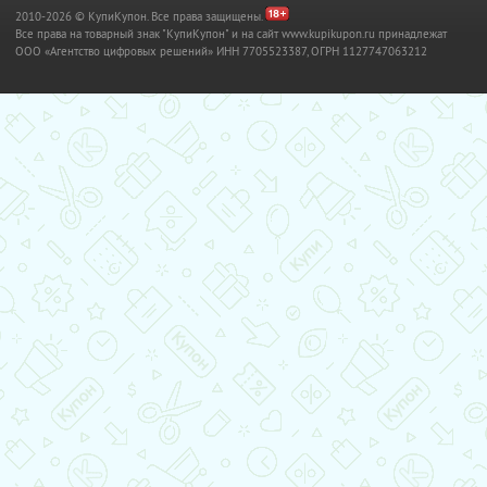
2010-2026 © КупиКупон. Все права защищены.
Все права на товарный знак "КупиКупон" и на сайт www.kupikupon.ru принадлежат
OOO «Агентство цифровых решений» ИНН 7705523387, ОГРН 1127747063212