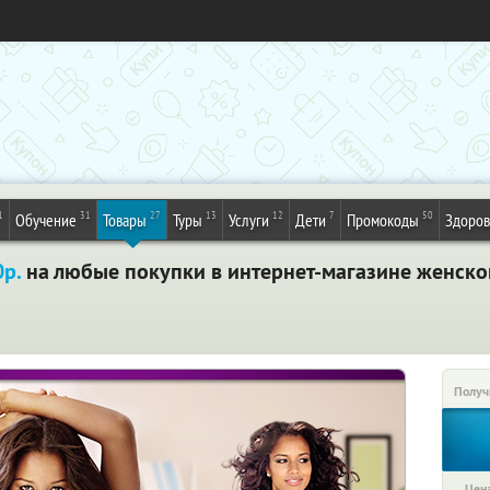
1
31
27
13
12
7
50
Обучение
Товары
Туры
Услуги
Дети
Промокоды
Здоров
р.
на любые покупки в интернет-магазине женског
Получ
Цена