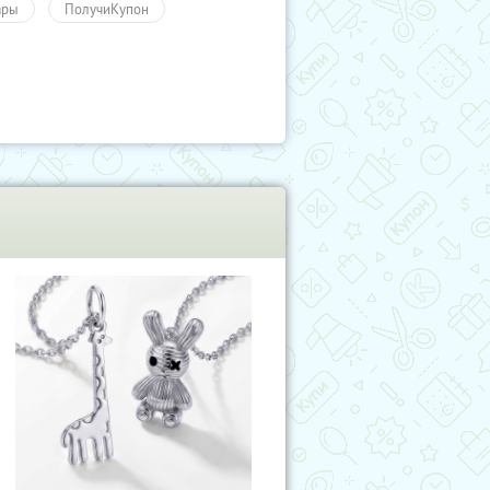
ары
ПолучиКупон