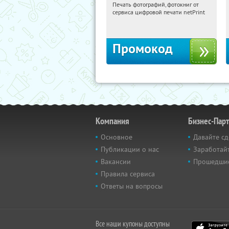
Печать фотографий, фотокниг от
18:25:26
Получили:
4
сервиса цифровой печати netPrint
Россия
Промокод
Компания
Бизнес-Пар
Основное
Давайте сд
Публикации о нас
Заработайт
Вакансии
Прошедши
Правила сервиса
Ответы на вопросы
Все наши купоны доступны