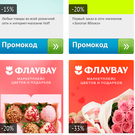
-15
%
-20
%
Любые товары во всей розничной
Первый заказ в сети магазинов
18:25:26
Получили:
83
18:25:26
Получи первым!
сети и интернет-магазине Hoff
«Золотое Яблоко»
Москва, 1-й Волоколамский проезд,
Россия
10с1
Промокод
Промокод
-20
%
-33
%