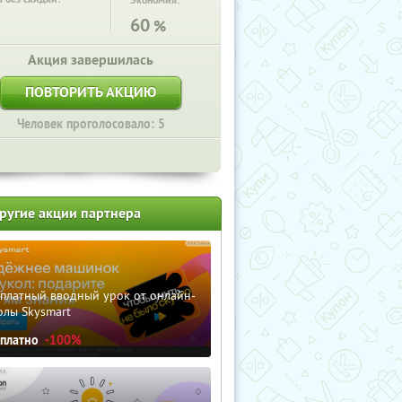
Экономия:
60
%
Акция завершилась
ПОВТОРИТЬ АКЦИЮ
Человек проголосовало: 5
ругие акции партнера
сплатный вводный урок от онлайн-
олы Skysmart
сплатно
-100%