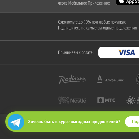
через Мобильное Приложение:
Сэкономьте до 90% при любых покупках
Подпишитесь на самые выгодные предложения
Принимаем к оплате:
Под
Хочешь быть в курсе выгодных предложений?
2010-2026 © КупиКупон. Все права защищены.
Все права на товарный знак "КупиКупон" и на сайт