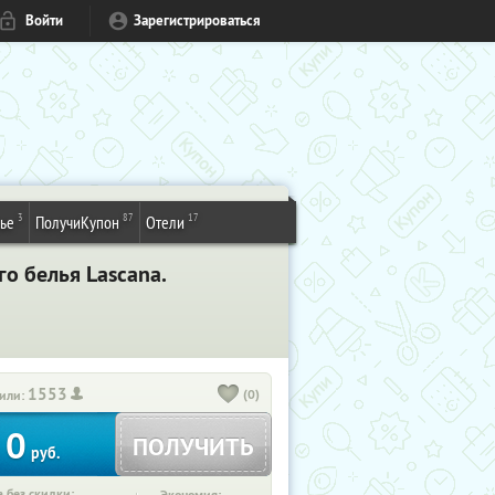
Войти
Зарегистрироваться
3
87
17
ье
ПолучиКупон
Отели
о белья Lascana.
1553
(0)
или:
0
ПОЛУЧИТЬ
руб.
 без скидки: