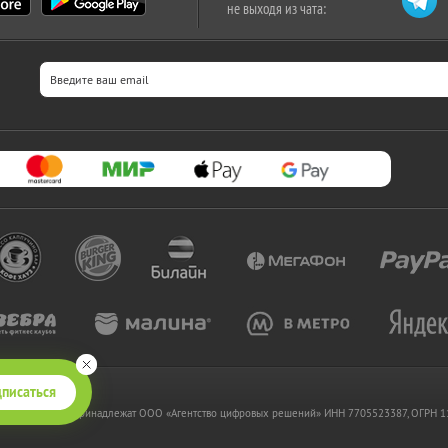
не выходя из чата:
писаться
 www.kupikupon.ru принадлежат OOO «Агентство цифровых решений» ИНН 7705523387, ОГРН