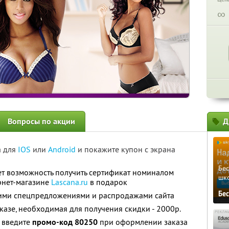
∞
Вопросы по акции
Д
а для
IOS
или
Android
и покажите купон с экрана
Бе
ет возможность получить сертификат номиналом
шк
рнет-магазине
Lascana.ru
в подарок
Бе
ними спецпредложениями и распродажами сайта
казе, необходимая для получения скидки - 2000р.
, введите
промо-код 80250
при оформлении заказа