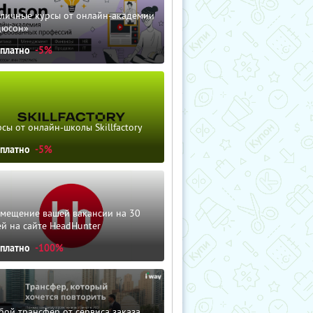
зличные курсы от онлайн-академии
дюсон»
сплатно
-5%
сы от онлайн-школы Skillfactory
сплатно
-5%
змещение вашей вакансии на 30
й на сайте HeadHunter
сплатно
-100%
ой трансфер от сервиса заказа