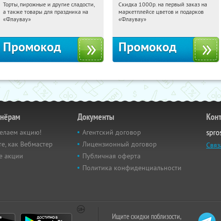
Торты, пирожные и другие сладости,
Скидка 1000р. на первый заказ на
18:25:26
Получили:
6
18:25:26
Получили:
18
а также товары для праздника на
маркетплейсе цветов и подарков
Россия
Россия
«Флаувау»
«Флаувау»
Промокод
Промокод
тнёрам
Документы
Кон
елаем акцию!
Агентский договор
spro
е, как Вебмастер
Лицензионный договор
Связ
е акции
Публичная оферта
Политика конфиденциальности
Ищите скидки поблизости,