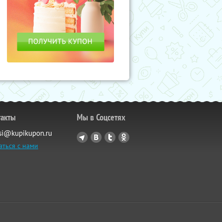
такты
Мы в Соцсетях
si@kupikupon.ru
аться с нами