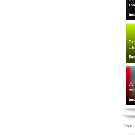
тра
Бе
Пер
«З
Бе
25 
по
Бе
Теги: