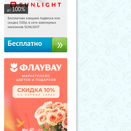
100
%
до
Бесплатная изящная подвеска или
18:25:26
Получили:
73
скидка 500р. в сети ювелирных
Россия
магазинов SUNLIGHT
Бесплатно