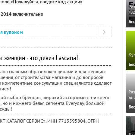
 поле «Пожалуйста, введите код акции»
Ра
«Э
я 2014 включительно
Бе
ся купоном
Кур
т женщин - это девиз Lascana!
Бе
ана главным образом женщинами и для женщин:
щения, от строительства магазина и до вопросов
не компетентные консультации специалистов сделают
тием!
Ра
шой выбор брендов, широкий ассортимент нижнего
дне
n, но и нижнего белья сегмента Everyday, большой
Бе
ежды!
ЕКТ КАТАЛОГ СЕРВИС»,
ИНН 7713595804
, ОГРН
Люб