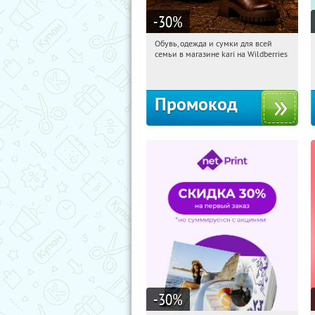
-30
%
Обувь, одежда и сумки для всей
18:25:26
Получили:
30
семьи в магазине kari на Wildberries
Россия
Промокод
-30
%