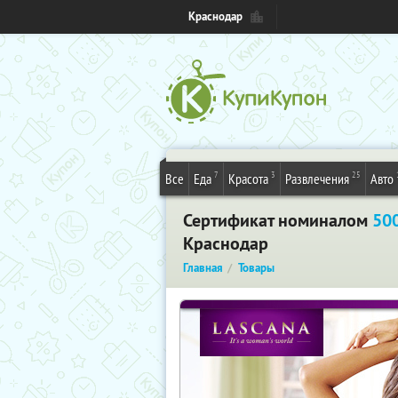
Краснодар
7
3
25
Все
Еда
Красота
Развлечения
Авто
Сертификат номиналом
500
Краснодар
Главная
Товары