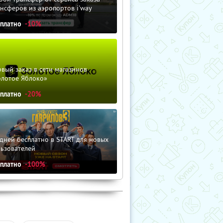
нсферов из аэропортов i'way
сплатно
-10%
вый заказ в сети магазинов
олотое Яблоко»
сплатно
-20%
дней бесплатно в START для новых
льзователей
сплатно
-100%