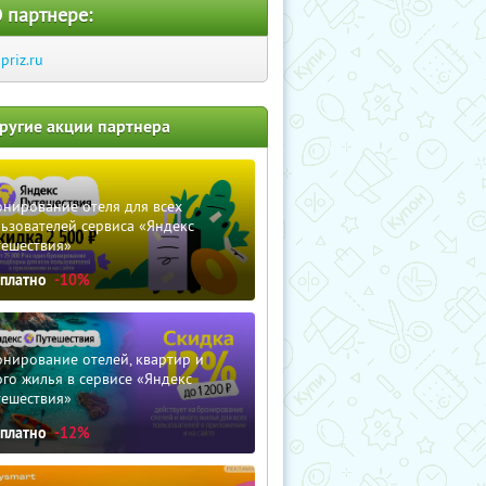
 партнере:
apriz.ru
ругие акции партнера
нирование отеля для всех
ьзователей сервиса «Яндекс
тешествия»
сплатно
-10%
нирование отелей, квартир и
го жилья в сервисе «Яндекс
тешествия»
сплатно
-12%