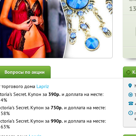
1
Вопросы по акции
К
от торгового дома
Lapriz
oria's Secret. Купон за
390р.
и доплата на месте:
54%
toria's Secret. Купон за
750р.
и доплата на месте:
 58%
toria's Secret. Купон за
990р.
и доплата на месте:
 63%