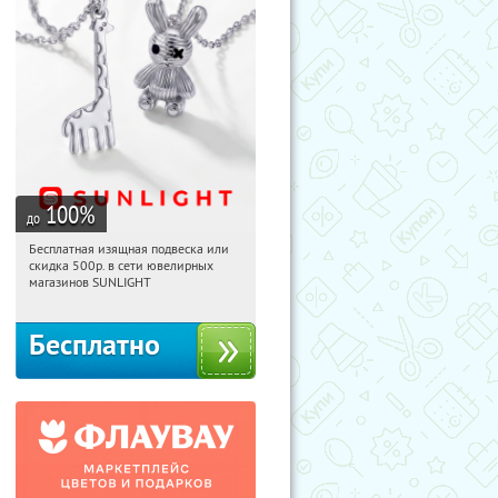
100
%
до
Бесплатная изящная подвеска или
17:19:22
Получили:
74
скидка 500р. в сети ювелирных
Россия
магазинов SUNLIGHT
Бесплатно