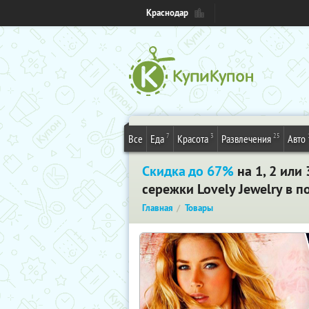
Краснодар
7
3
25
Все
Еда
Красота
Развлечения
Авто
Скидка до 67%
на 1, 2 или
сережки Lovely Jewelry в п
Главная
Товары