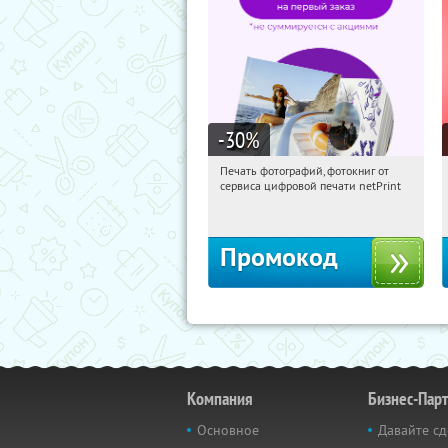
-30
%
Печать фотографий, фотокниг от
17:19:22
Получили:
4
сервиса цифровой печати netPrint
Россия
Промокод
Компания
Бизнес-Пар
Основное
Давайте сд