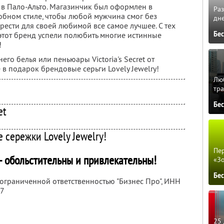
 в Пало-Альто. Магазинчик был оформлен в
Ра
обном стиле, чтобы любой мужчина смог без
дне
ести для своей любимой все самое лучшее. С тех
Бе
этот бренд успели полюбить многие истинные
!
его белья или пеньюары Victoria's Secret от
 в подарок брендовые серьги Lovely Jewelry!
Люб
тра
Бе
et
 сережки Lovely Jewelry!
Пер
ы – обольстительны и привлекательны!
«З
Бе
 ограниченной ответственностью "Бизнес Про",
ИНН
97
25 