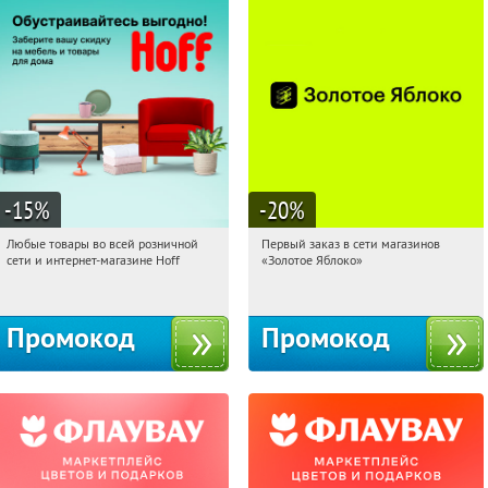
-15
%
-20
%
Любые товары во всей розничной
Первый заказ в сети магазинов
17:19:22
Получили:
83
17:19:22
Получи первым!
сети и интернет-магазине Hoff
«Золотое Яблоко»
Москва, 1-й Волоколамский проезд,
Россия
10с1
Промокод
Промокод