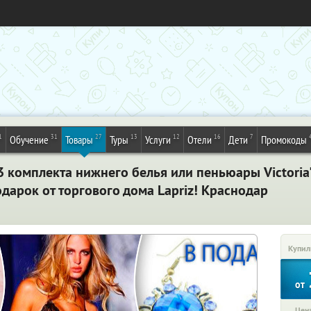
1
31
27
13
12
16
7
Обучение
Товары
Туры
Услуги
Отели
Дети
Промокоды
 3 комплекта нижнего белья или пеньюары Victoria
одарок от торгового дома Lapriz! Краснодар
Купил
от
Цена