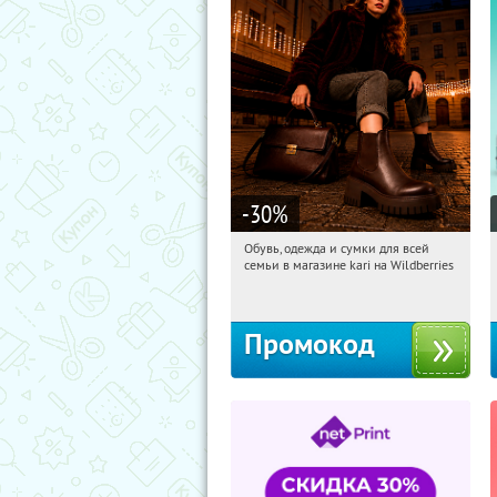
-30
%
Обувь, одежда и сумки для всей
17:19:22
Получили:
32
семьи в магазине kari на Wildberries
Россия
Промокод