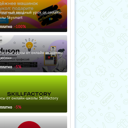
сплатный вводный урок от онлайн-
олы Skysmart
сплатно
-100%
зличные курсы от онлайн-академии
дюсон»
сплатно
-5%
сы от онлайн-школы Skillfactory
сплатно
-5%