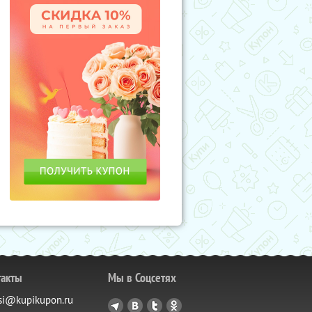
такты
Мы в Соцсетях
si@kupikupon.ru