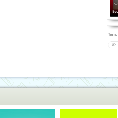
по
Бе
Теги:
Жен