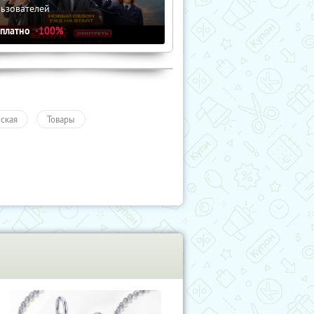
льзователей
сплатно
-100%
ская
Товары