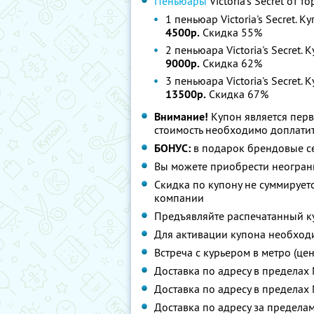
Пеньюары
Victoria's Secret от 
1 пеньюар Victoria's Secret. К
4500р.
Скидка 55%
2 пеньюара Victoria's Secret. 
9000р.
Скидка 62%
3 пеньюара Victoria's Secret. 
13500р.
Скидка 67%
Внимание!
Купон является пер
стоимость необходимо доплатит
БОНУС:
в подарок брендовые се
Вы можете приобрести неограни
Скидка по купону не суммируе
компании
Предъявляйте распечатанный к
Для активации купона необход
Встреча с курьером в метро (цент
Доставка по адресу в пределах 
Доставка по адресу в пределах 
Доставка по адресу за пределам