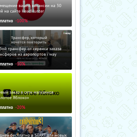
змещение вашей вакансии на 30
й на сайте HeadHunter
сплатно
-100%
ой трансфер от сервиса заказа
нсферов из аэропортов i'way
сплатно
-10%
вый заказ в сети магазинов
олотое Яблоко»
сплатно
-20%
дней бесплатно в START для новых