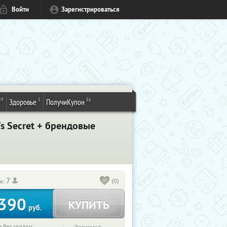
Войти
Зарегистрироваться
49
3
86
Здоровье
ПолучиКупон
's Secret + брендовые
7
(0)
и:
390
КУПИТЬ
руб.
 без скидки: