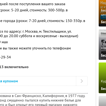
 дней после поступления вашего заказа
роки: 5-20 дней, стоимость: 300-500р. в
Бе
шк
 города (сроки: 7-20 дней, стоимость: 150-350р. в
Бе
по адресу: г. Москва, м. Текстильщики, ул.
.00 до 20.00 суббота и воскресенье - выходные)
9 мая
Ра
«Э
 вы также можете уточнить по телефонам
Бе
5-29-34
013 включительно
ся купоном
Кур
Бе
снована в Сан-Франциско, Калифорния, в 1977 году.
монд смущенно пытался купить нижнее белье для
его и был открыт его первый магазин нижнего