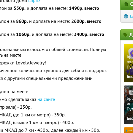
торгового дома
Lapriz
О
упон за
550р.
и доплата на месте:
1490р. вместо
l
Купон за
860р.
и доплата на месте:
2600р. вместо
Купон за
1060р.
и доплата на месте:
3400р. вместо
Д
воначальным взносом от общей стоимости. Полную
ь на месте
Бро
пол
режки Lovely Jewelry!
Пу
ченное количество купонов для себя и в подарок
Бе
тся с другими специальными предложениями
упон на месте
Бро
имо сделать заказ
на сайте
ино
р зала) - 250р.
Пу
МКАД (до 1 км от метро) - 350р.
Бе
МКАД (свыше 1 км от метро) - 400р.
и МКАД до 7 км - 450р., далее каждый км - 50р.