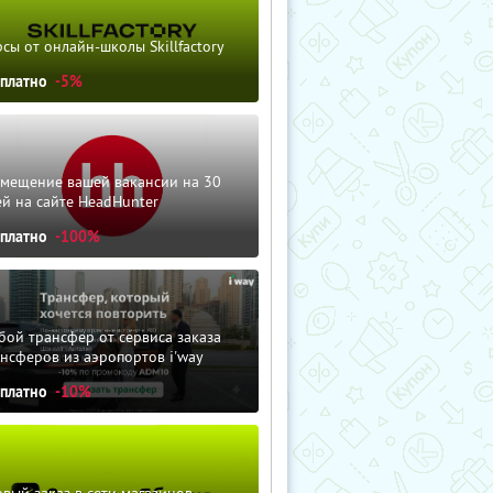
сы от онлайн-школы Skillfactory
сплатно
-5%
змещение вашей вакансии на 30
й на сайте HeadHunter
сплатно
-100%
ой трансфер от сервиса заказа
нсферов из аэропортов i'way
сплатно
-10%
вый заказ в сети магазинов