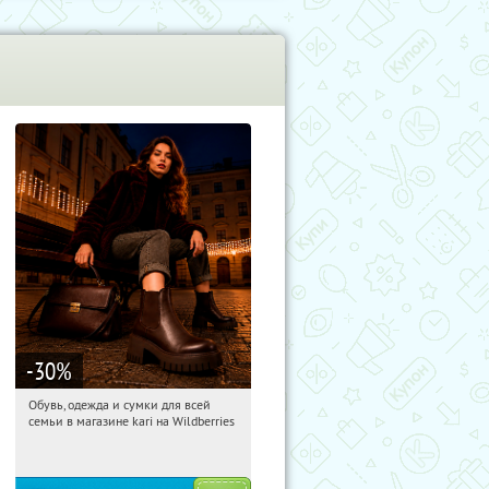
-30
%
Обувь, одежда и сумки для всей
09:12:13
Получили:
32
семьи в магазине kari на Wildberries
Россия