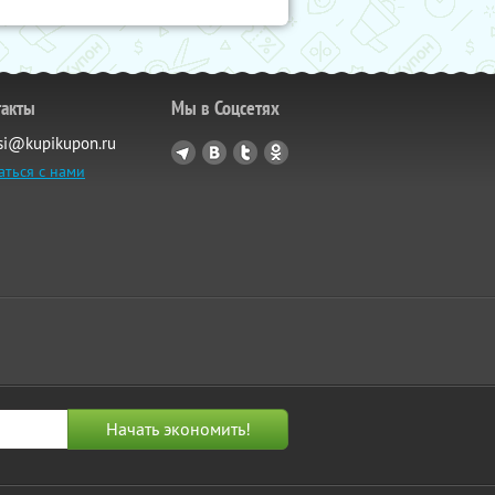
такты
Мы в Соцсетях
si@kupikupon.ru
аться с нами