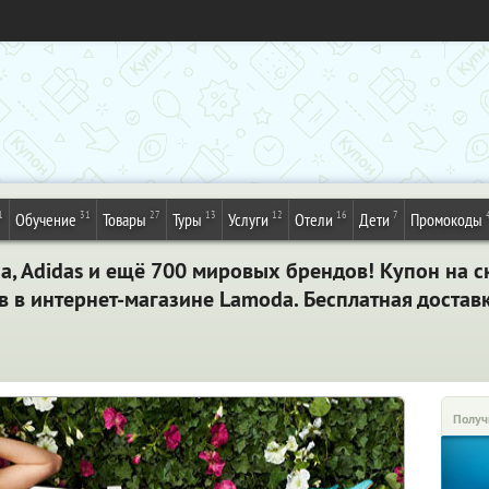
1
31
27
13
12
16
7
Обучение
Товары
Туры
Услуги
Отели
Дети
Промокоды
oda, Adidas и ещё 700 мировых брендов! Купон на 
в в интернет-магазине Lamoda. Бесплатная доставк
Получ