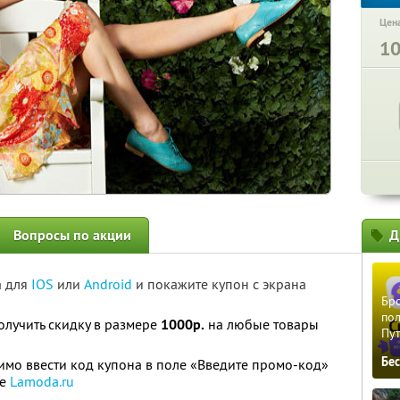
Цена
1
Вопросы по акции
Д
а для
IOS
или
Android
и покажите купон с экрана
Бро
пол
олучить скидку в размере
1000р.
на любые товары
Пу
Бе
мо ввести код купона в поле «Введите промо-код»
те
Lamoda.ru