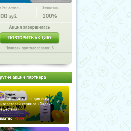
 без скидки:
Экономия:
000
100%
руб.
Акция завершилась
ПОВТОРИТЬ АКЦИЮ
Человек проголосовало: 6
ругие акции партнера
нирование отеля для всех
ьзователей сервиса «Яндекс
тешествия»
сплатно
-10%