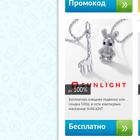
Промокод
100
%
до
Бесплатная изящная подвеска или
09:12:13
Получили:
74
скидка 500р. в сети ювелирных
Россия
магазинов SUNLIGHT
Бесплатно