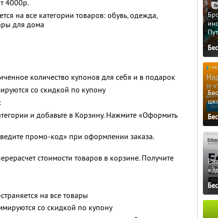
т 4000р.
тся на все категории товаров: обувь, одежда,
Бро
ино
вары для дома
Пу
Бе
ченное количество купонов для себя и в подарок
ируются со скидкой по купону
Бе
шк
:
тегории и добавьте в Корзину. Нажмите «Оформить
Бе
Введите промо-код» при оформлении заказа.
ерерасчет стоимости товаров в корзине. Получите
Ра
«Э
Бе
страняется на все товары
ммируются со скидкой по купону