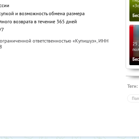
ссии
«З
купкой и возможность обмена размера
Бе
лного возврата в течение 365 дней
/7
с ограниченной ответственностью «Купишуз»,
ИНН
25 
8
по
Бе
Теги:
Пол