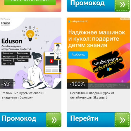
Промокод
-5
%
-100
%
Различные курсы от онлайн-
Бесплатный вводный урок от
09:12:13
Получили:
2
09:12:13
Получи первым!
академии «Эдюсон»
онлайн-школы Skysmart
Россия
Россия
Промокод
Перейти