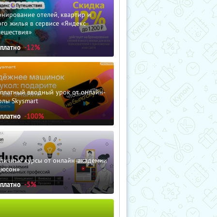
нирование отелей, квартир и
го жилья в сервисе «Яндекс
тешествия»
сплатно
-12%
сплатный вводный урок от онлайн-
олы Skysmart
сплатно
-100%
зличные курсы от онлайн-академии
дюсон»
сплатно
-5%