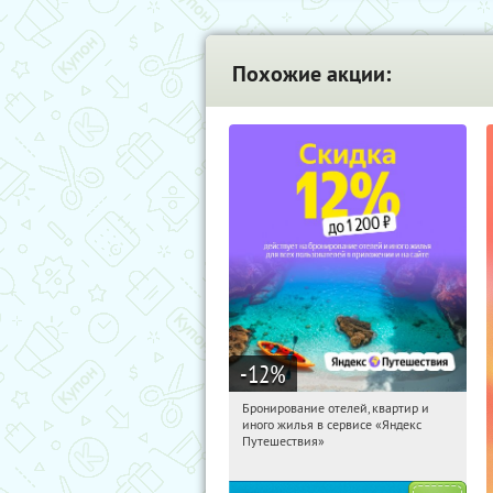
Похожие акции:
-12
%
Бронирование отелей, квартир и
09:12:13
Получи первым!
иного жилья в сервисе «Яндекс
Россия
Путешествия»