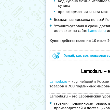
Код купона можно использова
купона
при оформлении заказа можн
Бесплатная доставка по всей Ро
Уточнить условия и сроки дост
доставки» на сайте
Lamoda.ru
ил
Купон действителен по 10 июля 
Узнай, как воспользовать
Lamoda.ru – 
Lamoda.ru
– крупнейший в России
товаров
и
700 подлинных мировы
Lamoda.ru – это Европейский уров
гарантия подлинности товара, 
производителей и поставщиков