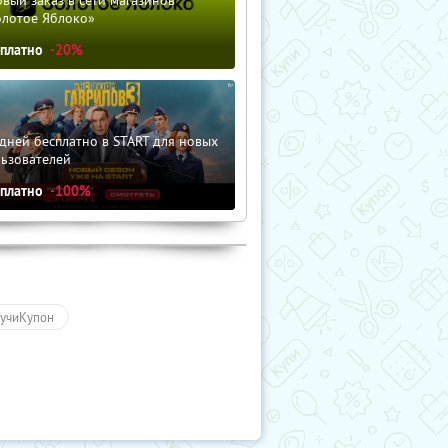
олотое Яблоко»
сплатно
-20%
дней бесплатно в START для новых
льзователей
сплатно
-100%
учиКупон