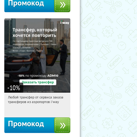
Промокод
-10
%
Любой трансфер от сервиса заказа
09:12:13
Получи первым!
трансферов из аэропортов i'way
Россия
Промокод