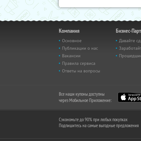
Компания
Бизнес-Пар
Основное
Давайте сд
Публикации о нас
Заработайт
Вакансии
Прошедши
Правила сервиса
Ответы на вопросы
Все наши купоны доступны
через Мобильное Приложение:
Сэкономьте до 90% при любых покупках
Подпишитесь на самые выгодные предложения