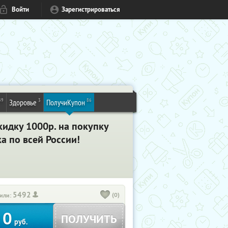
Войти
Зарегистрироваться
49
3
86
Здоровье
ПолучиКупон
скидку 1000р. на покупку
а по всей России!
5492
(0)
или:
0
ПОЛУЧИТЬ
руб.