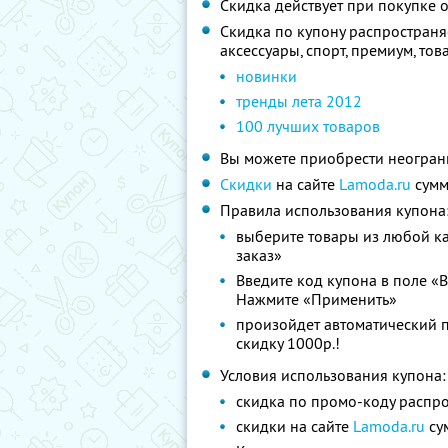
Скидка действует при покупке о
Скидка по купону распространяе
аксессуары, спорт, премиум, то
новинки
тренды лета 2012
100 лучших товаров
Вы можете приобрести неограни
Скидки
на сайте
Lamoda.ru
сумм
Правила использования купона
выберите товары из любой ка
заказ»
Введите код купона в поле «
Нажмите «Применить»
произойдет автоматический п
скидку 1000р.!
Условия использования купона:
скидка по промо-коду распро
скидки на сайте
Lamoda.ru
су