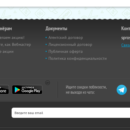
тнёрам
Документы
Кон
елаем акцию!
Агентский договор
spro
е, как Вебмастер
Лицензионный договор
Связ
е акции
Публичная оферта
Политика конфиденциальности
Ищите скидки поблизости,
не выходя из чата: