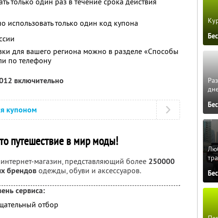
ть только один раз в течение срока действия
Кур
о использовать только один код купона
Бе
ссии
авки для вашего региона можно в разделе «Способы
и по телефону
2012 включительно
Ра
дне
Бе
ся купоном
это путешествие в мир моды!
Люб
тра
 интернет-магазин, представляющий более
250000
х брендов
одежды, обуви и аксессуаров.
Бе
ень сервиса:
тщательный отбор
Пер