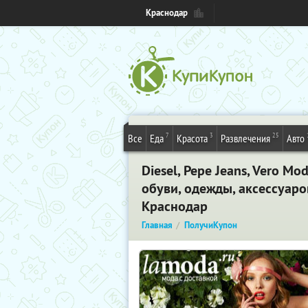
Краснодар
7
3
25
Все
Еда
Красота
Развлечения
Авто
Diesel, Pepe Jeans, Vero M
обуви, одежды, аксессуаро
Краснодар
Главная
ПолучиКупон