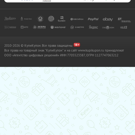
2010-2026 © КупиКупон. Все права защищены.
Все права на товарный знак "КупиКупон" и на сайт www.kupikupon.ru принадлежат
OOO «Агентство цифровых решений» ИНН 7705523387, ОГРН 1127747063212