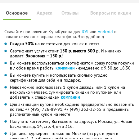
Основное
Адреса
Отзывы
Вопросы по акции
Скачайте приложение КупиКупона для
IOS
или
Android
и
покажите купон с экрана смартфона. Это удобно :)
Скидка 50%
на когтеточки для кошек и котят
Сертификат услуги стоит
150 р. вместо 300 р.
И никаких
доплат!
Экономия – 150 р.
!
Вы можете воспользоваться сертификатом сразу после покупки
в любое время работы
компании
- ежедневно с 9.30 до 18.30
Вы можете купить и использовать сколько угодно
сертификатов для себя и в подарок.
Невозможно использовать 1 купон дважды или 1 купон на
несколько человек, суммировать скидки по купонам или
добавлять к спецскидкам
компании
Для активации купона необходимо предварительно позвонить
по тел.: +7 (495) 726-89-91, +7 (499) 262-32-35 и предъявить
распечатанный купон на месте
Получить когтеточку Вы можете по адресу: г. Москва, ул. Новая
Басманная, д. 14, стр. 4, к-та 316.
Доставка курьером - только по Москве (из рук в руки в
течение 1-2 рабочих дней), оплата за доставку - при