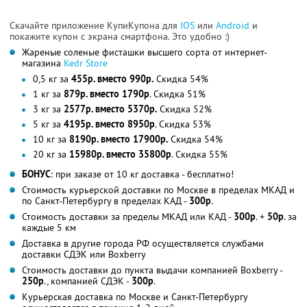
Скачайте приложение КупиКупона для
IOS
или
Android
и
покажите купон с экрана смартфона. Это удобно :)
Жареные соленые фисташки высшего сорта от интернет-
магазина
Kedr Store
0,5 кг за
455р. вместо 990р.
Скидка 54%
1 кг за
879р. вместо 1790р
. Скидка 51%
3 кг за
2577р. вместо 5370р.
Скидка 52%
5 кг за
4195р. вместо 8950р
. Скидка 53%
10 кг за
8190р. вместо 17900р.
Скидка 54%
20 кг за
15980р. вместо 35800р
. Скидка 55%
БОНУС
: при заказе от 10 кг доставка - бесплатно!
Стоимость курьерской доставки по Москве в пределах МКАД и
по Санкт-Петербургу в пределах КАД -
300р
.
Стоимость доставки за пределы МКАД или КАД -
300р
. +
50р
. за
каждые 5 км
Доставка в другие города РФ осуществляется службами
доставки СДЭК или Boxberry
Стоимость доставки до пункта выдачи компанией Boxberry -
250р
., компанией СДЭК -
300р
.
Курьерская доставка по Москве и Санкт-Петербургу