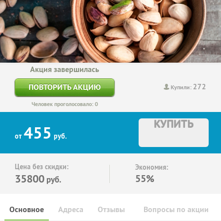
Акция завершилась
272
ПОВТОРИТЬ АКЦИЮ
Купили:
Человек проголосовало: 0
КУПИТЬ
455
от
руб.
Цена без скидки:
Экономия:
35800
55%
руб.
Основное
Адреса
Отзывы
Вопросы по акции