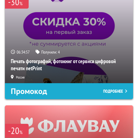
-30
%
06:34:57
Получили:
4
Печать фотографий, фотокниг от сервиса цифровой
печати netPrint
Россия
Промокод
ПОДРОБНЕЕ
-20
%