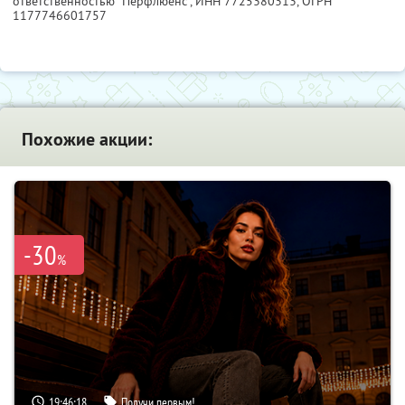
ответственностью "Перфлюенс",
ИНН 7725380313
, ОГРН
1177746601757
Похожие акции:
-30
%
19:46:17
Получи первым!