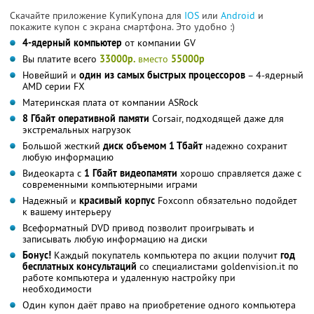
Скачайте приложение КупиКупона для
IOS
или
Android
и
покажите купон с экрана смартфона. Это удобно :)
4-ядерный компьютер
от компании GV
Вы платите всего
33000р.
вместо
55000р
Новейший и
один из самых быстрых процессоров
– 4-ядерный
AMD серии FX
Материнская плата от компании ASRock
8 Гбайт оперативной памяти
Corsair, подходящей даже для
экстремальных нагрузок
Большой жесткий
диск объемом 1 Тбайт
надежно сохранит
любую информацию
Видеокарта с
1 Гбайт видеопамяти
хорошо справляется даже с
современными компьютерными играми
Надежный и
красивый корпус
Foxconn обязательно подойдет
к вашему интерьеру
Всеформатный DVD привод позволит проигрывать и
записывать любую информацию на диски
Бонус!
Каждый покупатель компьютера по акции получит
год
бесплатных консультаций
со специалистами goldenvision.it по
работе компьютера и удаленную настройку при
необходимости
Один купон даёт право на приобретение одного компьютера