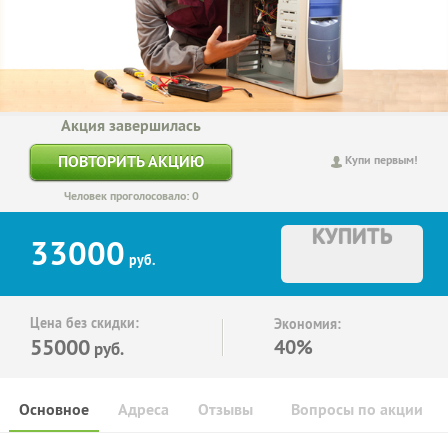
Акция завершилась
ПОВТОРИТЬ АКЦИЮ
Купи первым!
Человек проголосовало: 0
КУПИТЬ
33000
руб.
Цена без скидки:
Экономия:
55000
40%
руб.
Основное
Адреса
Отзывы
Вопросы по акции