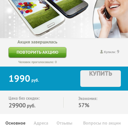
Акция завершилась
9
ПОВТОРИТЬ АКЦИЮ
Купили:
Человек проголосовало: 0
КУПИТЬ
1990
руб.
Цена без скидки:
Экономия:
29900
57%
руб.
Основное
Адреса
Отзывы
Вопросы по акции