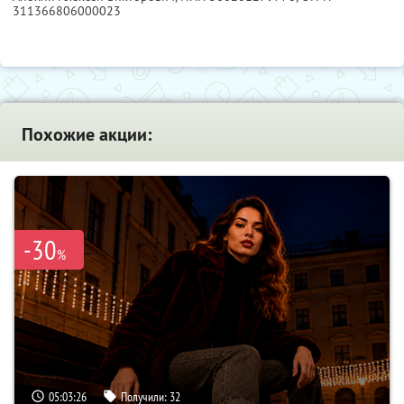
311366806000023
Похожие акции:
-30
%
05:03:25
Получили:
32