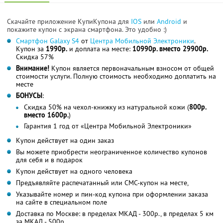
Скачайте приложение КупиКупона для
IOS
или
Android
и
покажите купон с экрана смартфона. Это удобно :)
Смартфон Galaxy S4
от
Центра Мобильной Электроники
.
Купон за
1990р.
и доплата на месте:
10990р. вместо 29900р.
Скидка 57%
Внимание!
Купон является первоначальным взносом от общей
стоимости услуги. Полную стоимость необходимо доплатить на
месте
БОНУСЫ
:
Скидка 50% на чехол-книжку из натуральной кожи (
800р.
вместо 1600р.
)
Гарантия 1 год от «Центра Мобильной Электроники»
Купон действует на один заказ
Вы можете приобрести неограниченное количество купонов
для себя и в подарок
Купон действует на одного человека
Предъявляйте распечатанный или СМС-купон на месте,
Указывайте номер и пин-код купона при оформлении заказа
на сайте в специальном поле
Доставка по Москве: в пределах МКАД - 300р., в пределах 5 км
за МКАД - 500р.