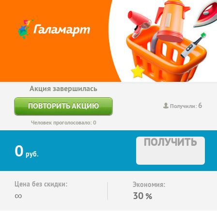
Акция завершилась
6
ПОВТОРИТЬ АКЦИЮ
Получили:
Человек проголосовало: 0
ПОЛУЧИТЬ
0
руб.
Цена без скидки:
Экономия:
∞
30
%