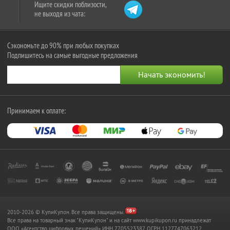
Ищите скидки поблизости,
не выходя из чата:
Сэкономьте до 90% при любых покупках
Подпишитесь на самые выгодные предложения
Принимаем к оплате:
2010-2026 © КупиКупон. Все права защищены.
Все права на товарный знак "КупиКупон" и на сайт www.kupikupon.ru принадлежат
OOO «Агентство цифровых решений» ИНН 7705523387, ОГРН 1127747063212