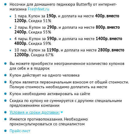
Носочки для домашнего педикюра Butterfly от интернет-
магазина
Freshfeet.ru
1 пара. Купон за
190р.
и доплата на месте
400р. вместо
1200р.
Скидка 51%
2 пары. Купон за
290р.
и доплата на месте
800р. вместо
2400р.
Скидка 55%
4 пары. Купон за
590р.
и доплата на месте
1400р. вместо
4800р.
Скидка 59%
10 пар. Купон за
1190р.
и доплата на месте
2800р. вместо
12000р.
Скидка 67%
Вы можете приобрести неограниченное количество купонов
для себя и в подарок
Купон действует на одного человека
Купон является первоначальным взносом от общей стоимости.
Полную стоимость необходимо доплатить на месте
Купон необходимо активировать на сайте
Скидка по купону не суммируется с другими специальными
предложениями компании
Условия и сроки доставки:
Имеются противопоказания. Необходимо
проконсультироваться со специалистом
Прайс-лист