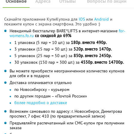
Основное
Адреса
Отзывы
Вопросы по акции
Скачайте приложение КупиКупона для
IOS
или
Android
и
покажите купон с экрана смартфона. Это удобно :)
Невидимый бюстгальтер BARE*LIFTS в интернет-магазине
for-
womens.fo.ru
со скидкой до 69%
1 упаковка (5 пар = 10 шт.) за
180р. вместо 490р.
3 упаковки (15 пар = 30 шт.) за
520р. вместо 1470р.
5 упаковок (25 пар = 50 шт.) за
850р. вместо 2450р.
30 упаковок (150 пар = 300 шт.) за
4550р. вместо 14700р.
Вы можете приобрести неограниченное количество купонов
для себя и в подарок
Доставка оплачивается отдельно
по Новосибирску – курьером
по другим городам – «Почтой России»
более подробно о доставке
Возможен самовывоз по адресу: г. Новосибирск, Димитрова
проспект, 7 офис 410 (по предварительной записи)
Предъявляйте распечатанный или СМС-купон при получении
заказа