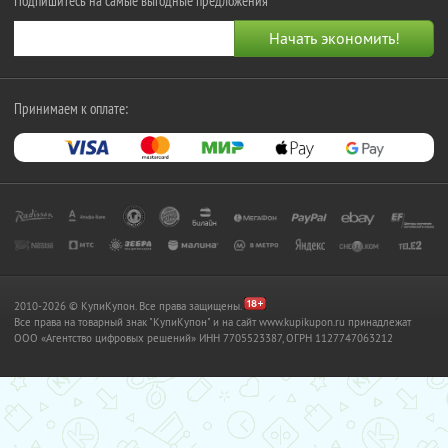
Подпишитесь на самые выгодные предложения
Принимаем к оплате:
2010-2026 © КупиКупон. Все права защищены.
Все права на товарный знак "КупиКупон" и на сайт www.kupikupon.ru принадлежат
OOO «Агентство цифровых решений» ИНН 7705523387, ОГРН 1127747063212