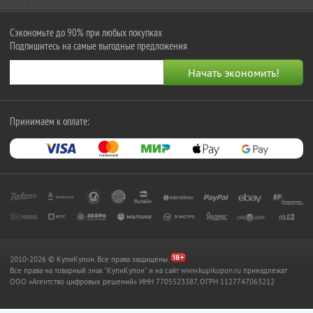
Сэкономьте до 90% при любых покупках
Подпишитесь на самые выгодные предложения
Принимаем к оплате:
2010-2026 © КупиКупон. Все права защищены.
Все права на товарный знак "КупиКупон" и на сайт www.kupikupon.ru принадлежат
OOO «Агентство цифровых решений» ИНН 7705523387, ОГРН 1127747063212