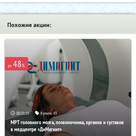
Похожие акции:
48
%
до
00:31:18
Купили:
65
МРТ головного мозга, позвоночника, органов и суставов
в медцентре «ДиМагнит»