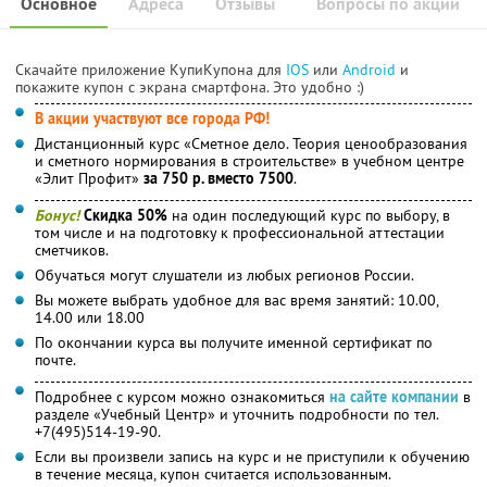
Основное
Адреса
Отзывы
Вопросы по акции
Скачайте приложение КупиКупона для
IOS
или
Android
и
покажите купон с экрана смартфона. Это удобно :)
В акции участвуют все города РФ!
Дистанционный курс «Сметное дело. Теория ценообразования
и сметного нормирования в строительстве» в учебном центре
«Элит Профит»
за 750 р. вместо 7500
.
Бонус!
Скидка 50%
на один последующий курс по выбору, в
том числе и на подготовку к профессиональной аттестации
сметчиков.
Обучаться могут слушатели из любых регионов России.
Вы можете выбрать удобное для вас время занятий: 10.00,
14.00 или 18.00
По окончании курса вы получите именной сертификат по
почте.
Подробнее с курсом можно ознакомиться
на сайте компании
в
разделе «Учебный Центр» и уточнить подробности по тел.
+7(495)514-19-90.
Если вы произвели запись на курс и не приступили к обучению
в течение месяца, купон считается использованным.