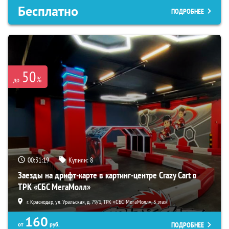
Бесплатно
ПОДРОБНЕЕ
50
%
до
00:31:18
Купили:
8
Заезды на дрифт-карте в картинг-центре Crazy Cart в
ТРК «СБС МегаМолл»
г. Краснодар, ул. Уральская, д. 79/1, ТРК «СБС МегаМолл», 3 этаж
160
ПОДРОБНЕЕ
от
руб.