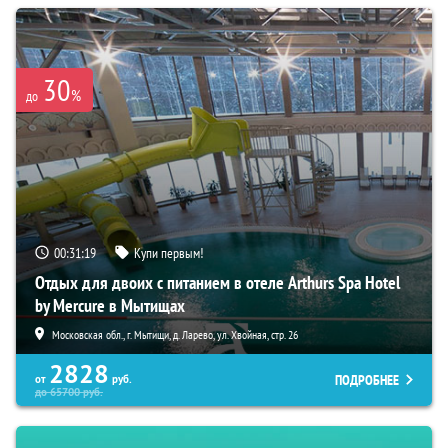
30
%
до
00:31:18
Купи первым!
Отдых для двоих с питанием в отеле Arthurs Spa Hotel
by Mercure в Мытищах
Московская обл., г. Мытищи, д. Ларево, ул. Хвойная, стр. 26
2828
ПОДРОБНЕЕ
от
руб.
до
65700
руб.