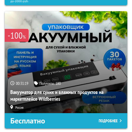
до
2000
руб.
-100
%
00:31:18
Получили:
180
Вакууматор для сухих и влажных продуктов на
маркетплейсе Wildberries
Россия
Бесплатно
ПОДРОБНЕЕ