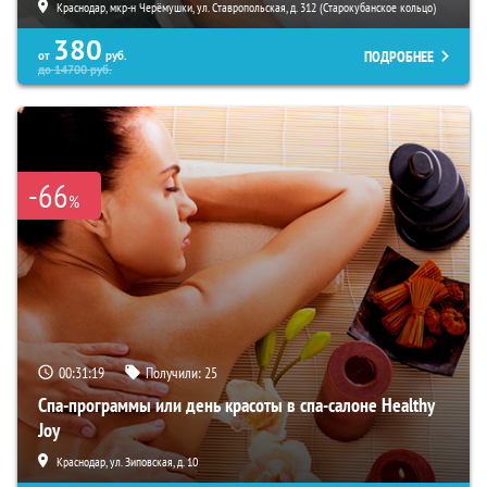
Краснодар, мкр-н Черёмушки, ул. Ставропольская, д. 312 (Старокубанское кольцо)
380
ПОДРОБНЕЕ
от
руб.
до
14700
руб.
-66
%
00:31:18
Получили:
25
Спа-программы или день красоты в спа-салоне Healthy
Joy
Краснодар, ул. Зиповская, д. 10