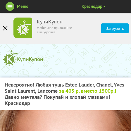
Меню
Краснодар
КупиКупон
Мобильное приложение
Загрузить
ещё удобнее
Невероятно! Любая тушь Estee Lauder, Chanel, Yves
Saint Laurent, Lancome
за 405 р. вместо
1500
р.!
Давно мечтала? Покупай и хлопай глазками!
Краснодар