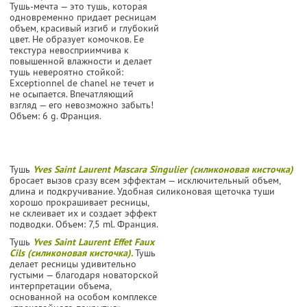
Тушь-мечта — это тушь, которая
одновременно придает ресницам
объем, красивый изгиб и глубокий
цвет. Не образует комочков. Ее
текстура невосприимчива к
повышенной влажности и делает
тушь невероятно стойкой:
Exceptionnel de chanel не течет и
не осыпается. Впечатляющий
взгляд — его невозможно забыть!
Объем: 6 g. Франция.
Тушь
Yves Saint Laurent Mascara Singulier (силиконовая кисточка)
бросает вызов сразу всем эффектам — исключительный объем,
длина и подкручивание. Удобная силиконовая
щеточка туши
хорошо прокрашивает ресницы,
не склеивает их и создает эффект
подводки. Объем: 7,5 ml. Франция.
Тушь
Yves Saint Laurent Effet Faux
Cils (силиконовая кисточка).
Тушь
дела­ет ресницы удивительно
густыми — бла­годаря новаторской
интерпретации объе­ма,
основанной на особом комплексе