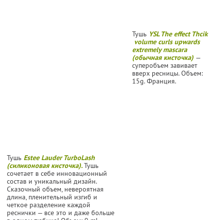
Тушь
YSL The effect Thcik
volume curls upwards
extremely mascara
(обычная кисточка)
—
суперобъем завивает
вверх ресницы. Объем:
15g. Франция.
Тушь
Estee Lauder TurboLash
(силиконовая кисточка).
Тушь
сочетает в себе инновационный
состав и уникальный дизайн.
Сказочный объем, невероятная
длина, пленительный изгиб и
четкое разделение каждой
реснички — все это и даже больше