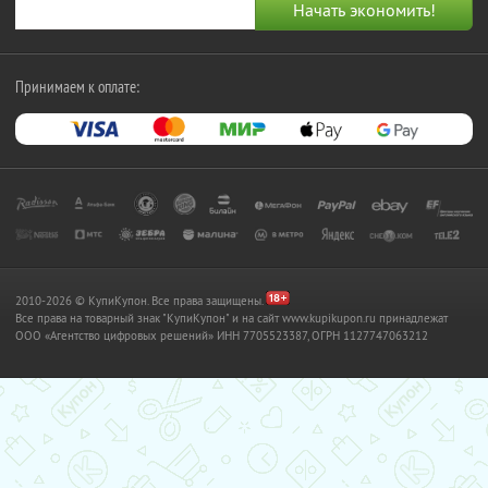
Принимаем к оплате:
2010-2026 © КупиКупон. Все права защищены.
Все права на товарный знак "КупиКупон" и на сайт www.kupikupon.ru принадлежат
OOO «Агентство цифровых решений» ИНН 7705523387, ОГРН 1127747063212