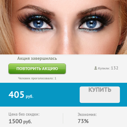
Акция завершилась
132
ПОВТОРИТЬ АКЦИЮ
Купили:
Человек проголосовало: 1
КУПИТЬ
405
руб.
Цена без скидки:
Экономия:
1500
73%
руб.