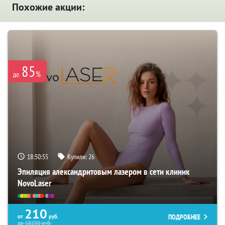
Похожие акции:
85
%
до
18:50:55
Купили:
26
Эпиляция александритовым лазером в сети клиник
NovoLaser
210
ПОДРОБНЕЕ
от
руб.
до
18250
руб.