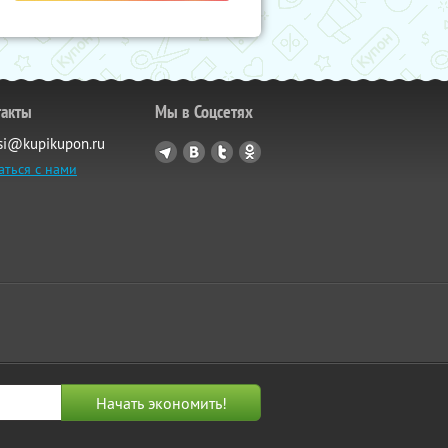
такты
Мы в Соцсетях
si@kupikupon.ru
аться с нами