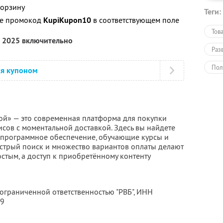
корзину
Теги:
те промокод
KupiKupon10
в соответствующем поле
Тов
а 2025 включительно
Раз
Пол
ся купоном
ой» — это современная платформа для покупки
сов с моментальной доставкой. Здесь вы найдете
, программное обеспечение, обучающие курсы и
стрый поиск и множество вариантов оплаты делают
стым, а доступ к приобретённому контенту
 ограниченной ответственностью "РВБ",
ИНН
19