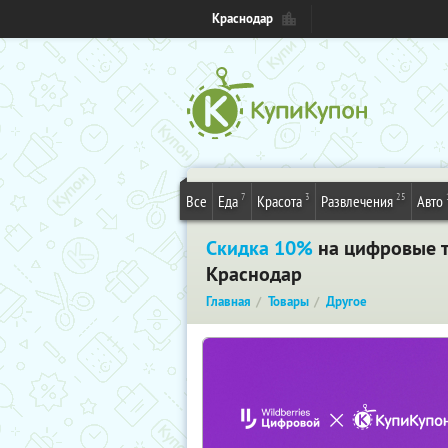
Краснодар
7
3
25
Все
Еда
Красота
Развлечения
Авто
Скидка 10%
на цифровые то
Краснодар
Главная
Товары
Другое