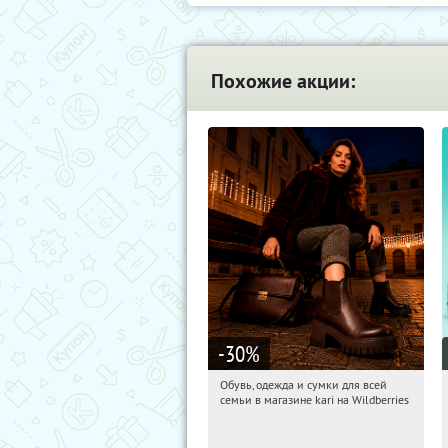
Похожие акции:
-30
%
Обувь, одежда и сумки для всей
13:24:15
Получили:
31
семьи в магазине kari на Wildberries
Россия