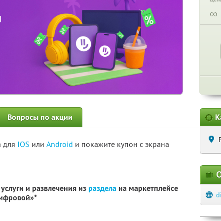
∞
Вопросы по акции
К
а для
IOS
или
Android
и покажите купон с экрана
О
услуги и развлечения из
раздела
на маркетплейсе
d
Цифровой»*