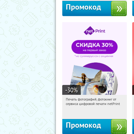
Промокод
-30
%
Печать фотографий, фотокниг от
13:24:15
Получили:
4
сервиса цифровой печати netPrint
Россия
Промокод