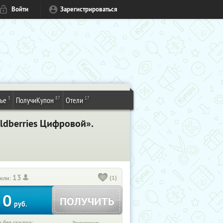
Войти
Зарегистрироваться
3
87
17
ье
ПолучиКупон
Отели
ldberries Цифровой».
13
(1)
или:
0
ПОЛУЧИТЬ
руб.
 без скидки: