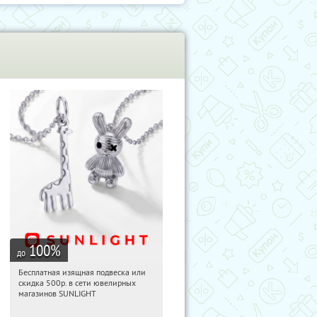
100
%
до
Бесплатная изящная подвеска или
13:24:15
Получили:
73
скидка 500р. в сети ювелирных
Россия
магазинов SUNLIGHT