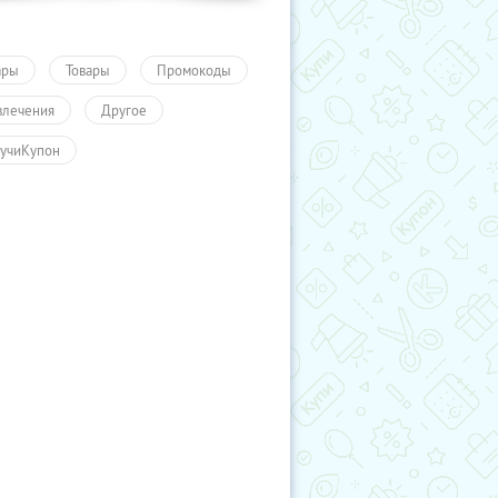
ары
Товары
Промокоды
влечения
Другое
учиКупон