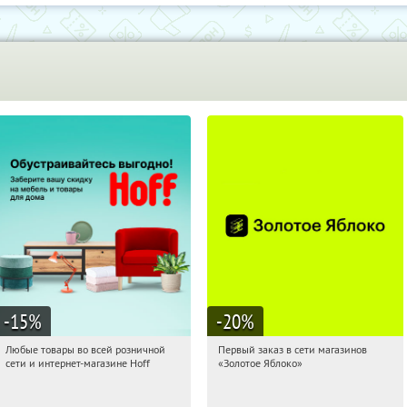
-15
%
-20
%
Любые товары во всей розничной
Первый заказ в сети магазинов
13:24:15
Получили:
83
13:24:15
Получи первым!
сети и интернет-магазине Hoff
«Золотое Яблоко»
Москва, 1-й Волоколамский проезд,
Россия
10с1