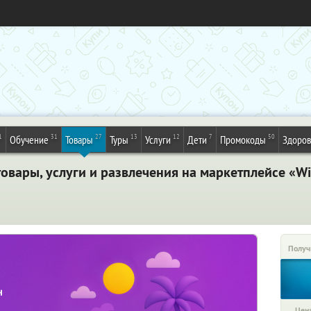
1
31
27
13
12
7
50
Обучение
Товары
Туры
Услуги
Дети
Промокоды
Здоров
вары, услуги и развлечения на маркетплейсе «Wi
Получ
Цена