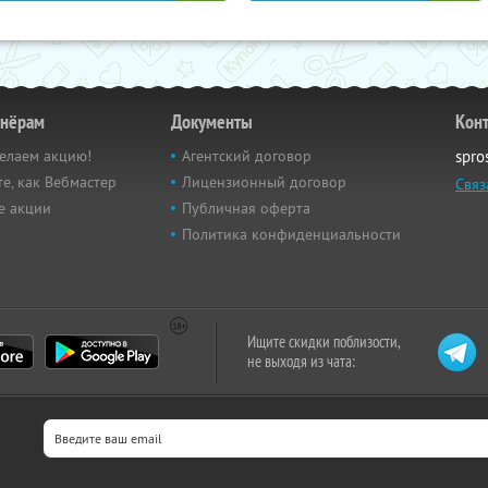
тнёрам
Документы
Кон
елаем акцию!
Агентский договор
spro
е, как Вебмастер
Лицензионный договор
Связ
е акции
Публичная оферта
Политика конфиденциальности
Ищите скидки поблизости,
не выходя из чата: