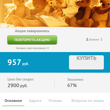
Акция завершилась
1
ПОВТОРИТЬ АКЦИЮ
Купили:
Человек проголосовало: 0
КУПИТЬ
957
руб.
Цена без скидки:
Экономия:
2900
67%
руб.
Основное
Адреса
Отзывы
Вопросы по акции