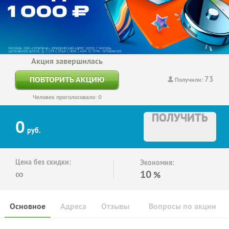
Акция завершилась
73
ПОВТОРИТЬ АКЦИЮ
Получили:
Человек проголосовало: 0
ПОЛУЧИТЬ
0
руб.
Цена без скидки:
Экономия:
∞
10
%
Основное
Адреса
Отзывы
Вопросы по акции