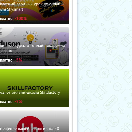
сплатный вводный урок от онлайн-
олы Skysmart
сплатно
-100%
зличные курсы от онлайн-академии
дюсон»
сплатно
-5%
сы от онлайн-школы Skillfactory
сплатно
-5%
змещение вашей вакансии на 30