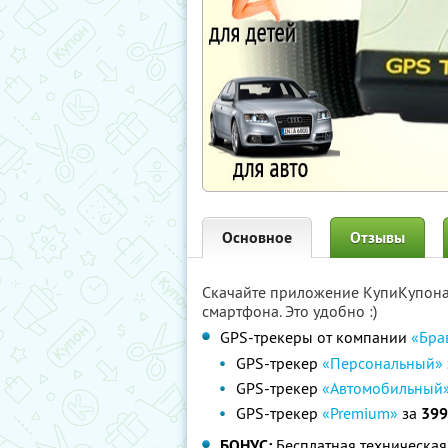
Основное
Отзывы
Скачайте приложение КупиКупон
смартфона. Это удобно :)
GPS-трекеры от компании
«Бра
GPS-трекер
«Персональный»
GPS-трекер
«Автомобильный
GPS-трекер
«Premium»
за
399
БОНУС:
Бесплатная техническая