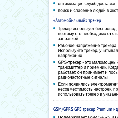
оптимизация служб доставки
поиск и спасение людей в экс
«Автомобильный» трекер
Трекер использует беспроводн
поэтому его необходимо откл
заправкой
Рабочее напряжение трекера 
Используйте трекер, учитыва
напряжение
GPS-трекер - это маломощны
трансмиттер и приемник. Когд
работает, он принимает и пос
радиочастотные сигналы
Если появились электромагни
несовместимость настроек, п
использовать трекер в указан
GSM/GPRS GPS трекер Premium ид
Поддерживает GSM/GPRS и 