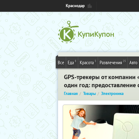
Краснодар
8
3
25
Все
Еда
Красота
Развлечения
Авто
GPS-трекеры от компании 
один год: предоставление 
Главная
Товары
Электроника