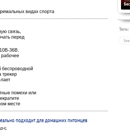
Бе
тремальных видах спорта
Теги:
ую связь,
ючать перед
Эле
10В-36В.
я рабочее
й беспроводной
а трекер
ылает
тные помехи или
рекратите
ном месте
еально подходит для домашних питомцев
GPS