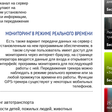
дне
канал на сервер
упают на
Бе
ом установлено
ки информации,
ки передвижения
Люб
МОНИТОРИНГ В РЕЖИМЕ РЕАЛЬНОГО ВРЕМЕНИ
тра
Есть также вариант передачи данных на сервер с
Бе
установленным на нем программным обеспечением, в
таком случае пользователь имеет доступ для
мониторинга через интернет-браузер, на странице
оператора вводятся данные для входа и открывается
интерфейс программы мониторинга для последующей
Пер
работы с ней. Передвижения трекера можно
«З
наблюдать в режиме реального времени или за
любой промежуток времени его работы. Функции
Бе
GPS-трекера существуют у некоторых мобильных
телефонов.
нг автотранспорта
25 
по
ности детей, пожилых людей, животных