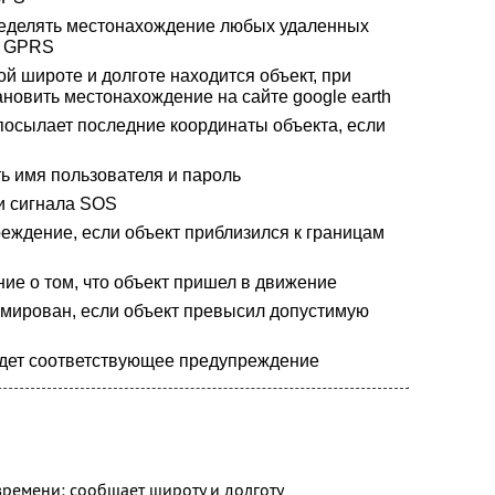
ределять местонахождение любых удаленных
и GPRS
ой широте и долготе находится объект, при
овить местонахождение на сайте google earth
посылает последние координаты объекта, если
ь имя пользователя и пароль
и сигнала SOS
еждение, если объект приблизился к границам
ие о том, что объект пришел в движение
мирован, если объект превысил допустимую
идет соответствующее предупреждение
ремени: сообщает широту и долготу