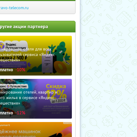
ravo-telecom.ru
ругие акции партнера
нирование отеля для всех
ьзователей сервиса «Яндекс
тешествия»
сплатно
-10%
нирование отелей, квартир и
го жилья в сервисе «Яндекс
тешествия»
сплатно
-12%