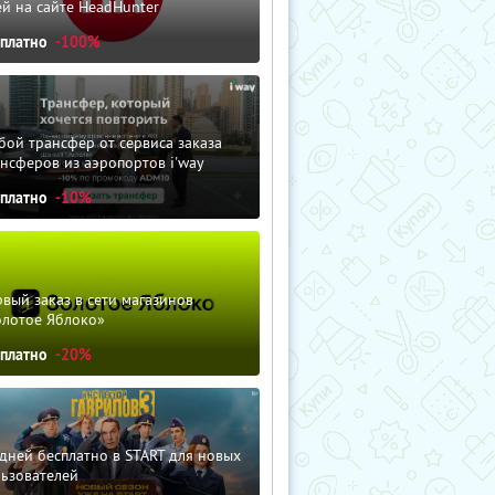
й на сайте HeadHunter
сплатно
-100%
ой трансфер от сервиса заказа
нсферов из аэропортов i'way
сплатно
-10%
вый заказ в сети магазинов
олотое Яблоко»
сплатно
-20%
дней бесплатно в START для новых
льзователей