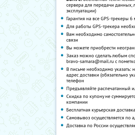
сервера для передачи данных,
эксплуатации)
Гарантия на все GPS-трекеры 6
Для работы GPS-трекера необх
Вам необходимо самостоятельн
связи
Вы можете приобрести неограни
Заказ можно сделать любым спо
bravo-samara@mail.ru с пометк
В письме необходимо указать: н
адрес доставки (обязательно ук
телефон
Предъявляйте распечатанный и
Скидка по купону не суммируе
компании
Бесплатная курьерская доставка
Самовывоз осуществляется по адр
Доставка по России осуществляе