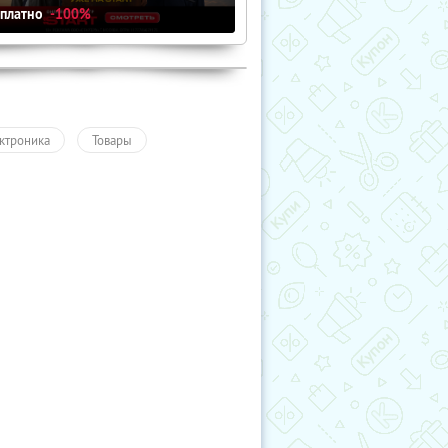
сплатно
-100%
ктроника
Товары