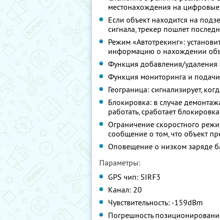
местонахождения на цифровые
Если объект находится на подзе
сигнала, трекер пошлет после
Режим «Автотрекинг»: установит
информацию о нахождении объ
Функция добавления/удаления
Функция мониторинга и подачи
Геограница: сигнализирует, ког
Блокировка: в случае демонтаж
работать, сработает блокировка
Ограничение скоростного режи
сообщение о том, что объект п
Оповещение о низком заряде б
Параметры:
GPS чип: SIRF3
Канал: 20
Чувствительность: -159dBm
Погрешность позиционирования