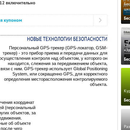
012 включительно
Бе
шк
Бе
ся купоном
НОВЫЕ ТЕХНОЛОГИИ БЕЗОПАСНОСТИ
Ра
Персональный GPS-трекер (GPS-локатор, GSM-
«Э
трекер) - это прибор приема и передачи данных для
осуществления контроля над объектом, у которого он
Бе
находится, слежения за передвижением объекта,
связи с ним. GPS-трекер использует Global Positioning
System, или сокращенно GPS, для корректного
определения месторасположения контролируемого
объекта.
Кур
Бе
учения координат
ей (персональный
угих объектов, за
едвижения.
ные об объекте
Ра
 после чего