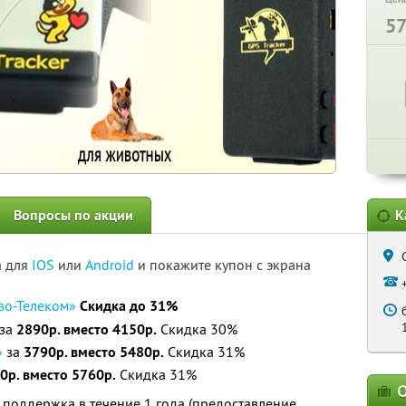
5
Вопросы по акции
К
а для
IOS
или
Android
и покажите купон с экрана
во-Телеком»
Скидка до 31%
за
2890р. вместо 4150р.
Скидка 30%
»
за
3790р. вместо 5480р.
Скидка 31%
0р. вместо 5760р.
Скидка 31%
О
 поддержка в течение 1 года (предоставление