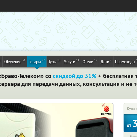
1
31
27
13
14
17
7
Обучение
Товары
Туры
Услуги
Отели
Дети
Промокоды
«Браво-Телеком» со
скидкой до 31%
+ бесплатная 
сервера для передачи данных, консультация и не 
Купи 
от
Цена