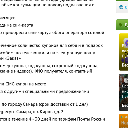
 любые консультации по поводу подключения и
b
 месяцев
Д
одима сим-карта
о приобрести сим-карту любого оператора сотовой
ченное количество купонов для себя и в подарок
Бро
пол
собом: по телефону или на электронную почту
Пу
ой «Заказ»
омер купона, код купона, секретный код купона,
Бе
азание индекса), ФИО получателя, контактный
ли СМС-купон на месте
Бро
тся с другими специальными предложениями
ино
Пу
 по городу Самара (срок доставки от 1 дня)
Бе
есу: г. Самара, пр. Кирова, д. 2
тся в течение 4 - 30 дней по тарифам Почты России