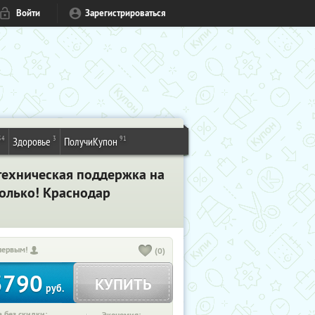
Войти
Зарегистрироваться
54
3
91
Здоровье
ПолучиКупон
техническая поддержка на
только! Краснодар
первым!
(0)
3790
КУПИТЬ
руб.
 без скидки: