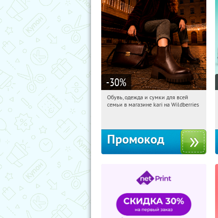
-30
%
Обувь, одежда и сумки для всей
05:09:43
Получили:
31
семьи в магазине kari на Wildberries
Россия
Промокод