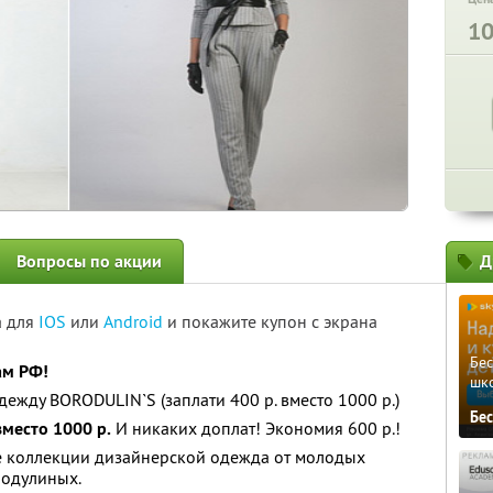
1
Вопросы по акции
Д
а для
IOS
или
Android
и покажите купон с экрана
Бе
ам РФ!
шк
ежду BORODULIN`S (заплати 400 р. вместо 1000 р.)
Бе
вместо 1000 р.
И никаких доплат! Экономия 600 р.!
се коллекции дизайнерской одежда от молодых
родулиных.