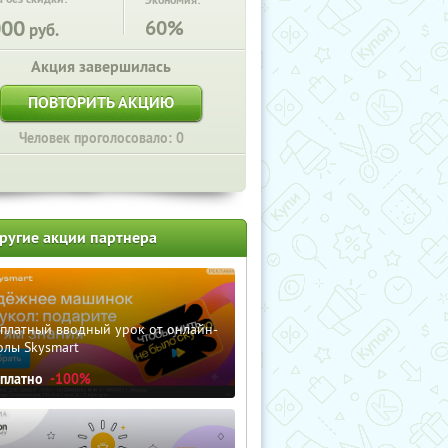
Экономия:
000
60%
руб.
Акция завершилась
ПОВТОРИТЬ АКЦИЮ
Человек проголосовало: 0
ругие акции партнера
сплатный вводный урок от онлайн-
олы Skysmart
сплатно
-100%