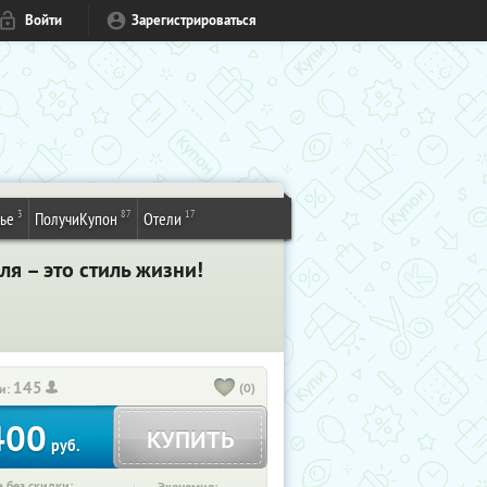
Войти
Зарегистрироваться
3
87
17
ье
ПолучиКупон
Отели
иля – это стиль жизни!
145
(0)
и:
400
КУПИТЬ
руб.
 без скидки: