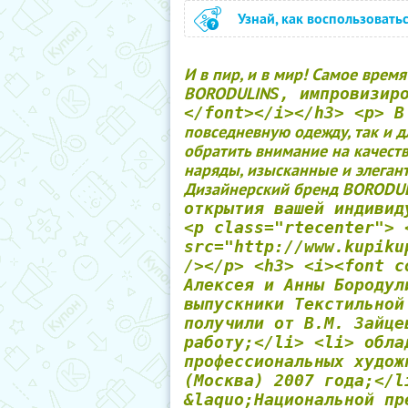
Узнай, как воспользовать
И в пир, и в мир! Самое вре
BORODULIN
S, импровизир
</font></i></h3> <p> В
повседневную одежду, так и д
обратить внимание на качест
наряды, изысканные и элеган
Дизайнерский бренд BORODU
открытия вашей индивид
<p class="rtecenter"> 
src="http://www.kupiku
/></p> <h3> <i><font c
Алексея и Анны Бородул
выпускники Текстильной
получили от В.М. Зайце
работу;</li> <li> обла
профессиональных худож
(Москва) 2007 года;</l
&laquo;Национальной пр