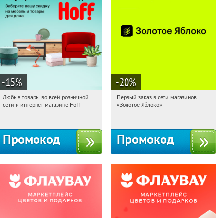
-15
%
-20
%
Любые товары во всей розничной
Первый заказ в сети магазинов
05:09:43
Получили:
83
05:09:43
Получи первым!
сети и интернет-магазине Hoff
«Золотое Яблоко»
Москва, 1-й Волоколамский проезд,
Россия
10с1
Промокод
Промокод