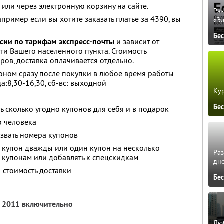
 или через электронную корзину на сайте.
Ра
например если вы хотите заказать платье за 4390, вы
«Э
Бе
ссии по тарифам экспресс-почты
и зависит от
ти Вашего населенного пункта. Стоимость
ров, доставка оплачивается отдельно.
оном сразу после покупки в любое время работы
а:8,30-16,30, сб-вс: выходной
Кур
Бе
ь сколько угодно купонов для себя и в подарок
о человека
звать номера купонов
 купон дважды или один купон на несколько
Ра
о купонам или добавлять к спецскидкам
дне
 стоимость доставки
Бе
я 2011 включительно
Люб