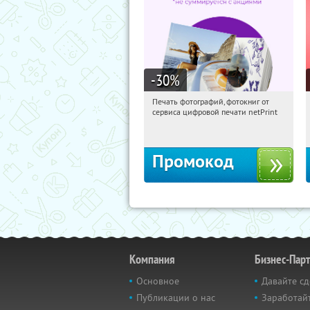
-30
%
Печать фотографий, фотокниг от
05:09:43
Получили:
4
сервиса цифровой печати netPrint
Россия
Промокод
Компания
Бизнес-Пар
Основное
Давайте сд
Публикации о нас
Заработайт