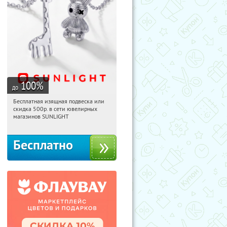
100
%
до
Бесплатная изящная подвеска или
05:09:43
Получили:
74
скидка 500р. в сети ювелирных
Россия
магазинов SUNLIGHT
Бесплатно