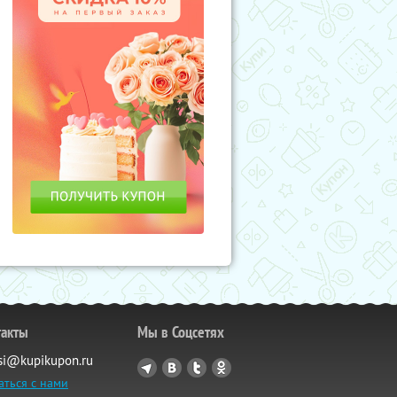
такты
Мы в Соцсетях
si@kupikupon.ru
аться с нами