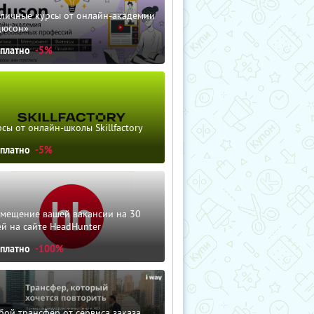
зличные курсы от онлайн-академии
дюсон»
сплатно
-5%
сы от онлайн-школы Skillfactory
сплатно
-5%
змещение вашей вакансии на 30
й на сайте HeadHunter
сплатно
-100%
ой трансфер от сервиса заказа