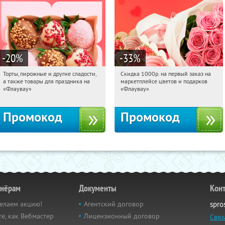
-20
%
-33
%
Торты, пирожные и другие сладости,
Скидка 1000р. на первый заказ на
05:09:43
Получили:
6
05:09:43
Получили:
18
а также товары для праздника на
маркетплейсе цветов и подарков
Россия
Россия
«Флаувау»
«Флаувау»
Промокод
Промокод
тнёрам
Документы
Кон
елаем акцию!
Агентский договор
spro
е, как Вебмастер
Лицензионный договор
Связ