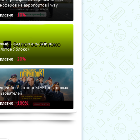
нсферов из аэропортов i'way
сплатно
-10%
вый заказ в сети магазинов
олотое Яблоко»
сплатно
-20%
_2.jpg"
дней бесплатно в START для новых
льзователей
сплатно
-100%