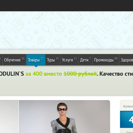
1
31
27
13
12
7
50
Обучение
Товары
Туры
Услуги
Дети
Промокоды
Здоров
ODULIN`S
за 400 вместо
1000 рублей
. Качество ст
Купил
Цена