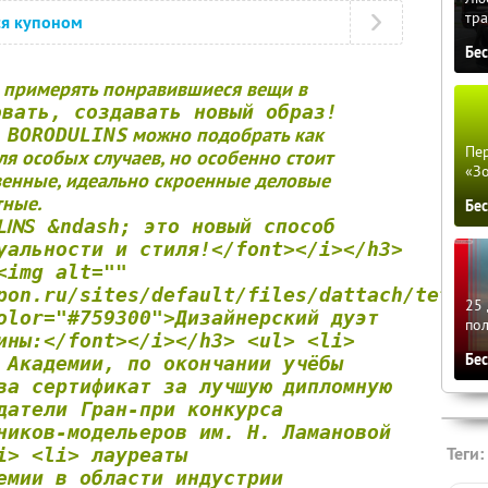
тра
ся купоном
Бе
мя примерять понравившиеся вещи в
овать, создавать новый образ!
S можно подобрать как
 BORODULIN
Пер
ля особых случаев, но особенно стоит
«З
венные, идеально скроенные деловые
тные.
Бе
LIN
S &ndash; это новый способ
уальности и стиля!</font></i></h3>
<img alt=""
pon.ru/sites/default/files/dattach/tettte
25 
olor="#759300">Дизайнерский дуэт
по
ины:</font></i></h3> <ul> <li>
Бе
 Академии, по окончании учёбы
ва сертификат за лучшую дипломную
датели Гран-при конкурса
ников-модельеров им. Н. Ламановой
Теги:
i> <li> лауреаты
емии в области индустрии