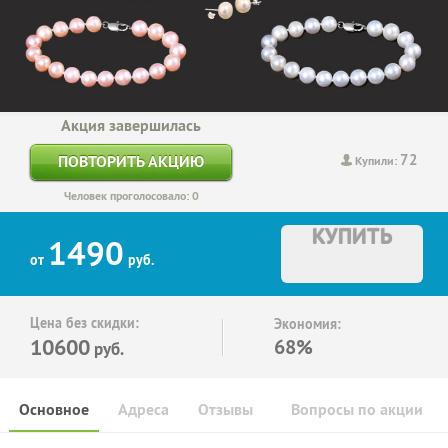
Акция завершилась
72
ПОВТОРИТЬ АКЦИЮ
Купили:
Человек проголосовало: 0
КУПИТЬ
1490
от
руб.
Цена без скидки:
Экономия:
10600
68%
руб.
Основное
Адреса
Отзывы
Вопросы по акции