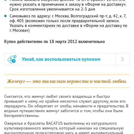
нужно указать в примечании к заказу в «Форме на доставку».
Срок изготовления увеличивается на 2-3 дня
Самовывоз по адресу: г. Москва, Волгоградский пр-т, д. 42, к. 7,
оф. 405 (возможен только после предварительной записи.
Указать в комментариях по доставке в «Форме на доставку по
г. Москва»)
Купон действителен по 18 марта 2012 включительно
Узнай, как воспользоваться купоном
Жемчуг — это талисман верности и чистой любви.
Считается, что жемчуг любит своего владельца и быстро
привыкает к нему, но крайне неохотно служит другому, если его
переда­рить. Он оберегает от злобы, не­нависти и предательства. В
водных путешествиях жемчуг заботится о том, чтобы они были
беспрепят­ственны.
Ожерелья и браслеты BACATUS выполнены из натурального
культивированного жемчуга, который нанизан на специальную
высокопрочную полиэстеровую нить и имеет индивидуальный