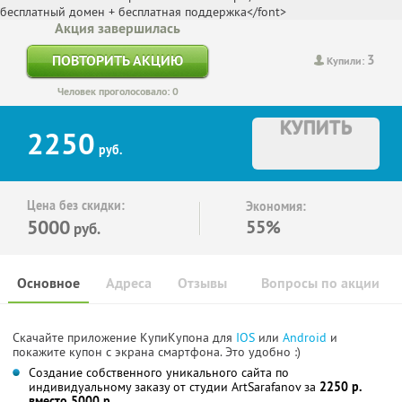
Акция завершилась
3
ПОВТОРИТЬ АКЦИЮ
Купили:
Человек проголосовало: 0
КУПИТЬ
2250
руб.
Цена без скидки:
Экономия:
5000
55%
руб.
Основное
Адреса
Отзывы
Вопросы по акции
Скачайте приложение КупиКупона для
IOS
или
Android
и
покажите купон с экрана смартфона. Это удобно :)
Создание собственного уникального сайта по
индивидуальному заказу от студии ArtSarafanov за
2250 р.
вместо 5000 р.