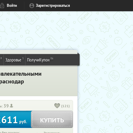
Войти
Зарегистрироваться
49
3
86
Здоровье
ПолучиКупон
азвлекательными
Краснодар
39
(121)
и:
2611
КУПИТЬ
руб.
 без скидки: