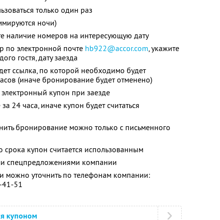
зоваться только один раз
ммируются ночи)
те наличие номеров на интересующую дату
ер по электронной почте
hb922@accor.com
, укажите
ого гостя, дату заезда
дет ссылка, по которой необходимо будет
часов (иначе бронирование будет отменено)
 электронный купон при заезде
за 24 часа, иначе купон будет считаться
енить бронирование можно только с письменного
о срока купон считается использованным
ими спецпредложениями компании
 можно уточнить по телефонам компании:
0-41-51
ся купоном