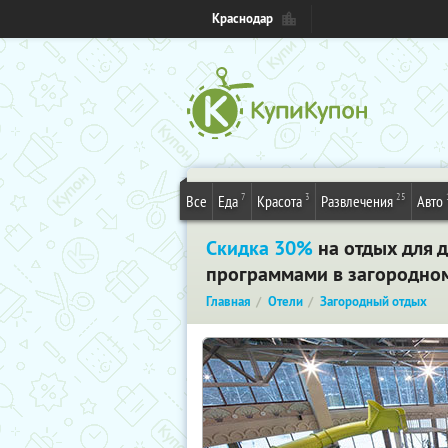
Краснодар
7
3
25
Все
Еда
Красота
Развлечения
Авто
Скидка 30%
на отдых для 
программами в загородном 
Главная
Отели
Загородный отдых