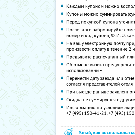
Каждым купоном можно восполь
Купоны можно суммировать (су
Перед покупкой купона уточни
После этого забронируйте ном
номер и код купона,
Ф. И. О.
кажд
На вашу электронную почту при
произвести оплату в течение 2 
Предъявите распечатанный или
Об отмене визита предупредите 
использованным
Перенести дату заезда или отм
согласия представителей отеля
При выезде раньше заявленног
Скидка не суммируется с друг
Информацию по условиям акции
+7 (495) 150-41-21,
+7 (495) 15
Узнай, как воспользовать