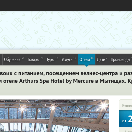
1
31
26
13
12
16
7
Обучение
Товары
Туры
Услуги
Отели
Дети
Промокоды
двоих с питанием, посещением велнес-центра и р
отеле Arthurs Spa Hotel by Mercure в Мытищах. 
Купил
от
Цена