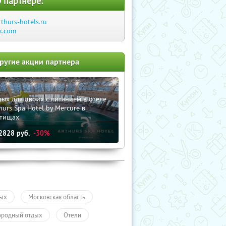
 партнере:
rthurs-hotels.ru
k.com
ругие акции партнера
ых для двоих с питанием в отеле
hurs Spa Hotel by Mercure в
тищах
2828
руб.
-30%
ых
Московская область
ородный отдых
Отели