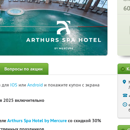
6
Вопросы по акции
К
а для
IOS
или
Android
и покажите купон с экрана
ря 2025 включительно
теле
Arthurs Spa Hotel by Mercure
со скидкой 30%
рственных праздников