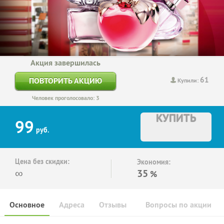
Акция завершилась
61
ПОВТОРИТЬ АКЦИЮ
Купили:
Человек проголосовало: 3
КУПИТЬ
99
руб.
Цена без скидки:
Экономия:
∞
35
%
Основное
Адреса
Отзывы
Вопросы по акции