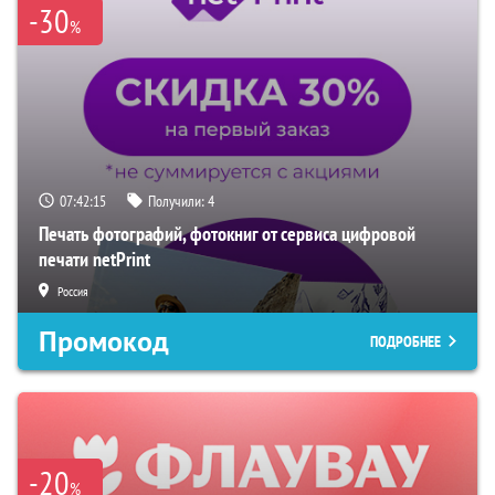
-30
%
07:42:14
Получили:
4
Печать фотографий, фотокниг от сервиса цифровой
печати netPrint
Россия
Промокод
ПОДРОБНЕЕ
-20
%