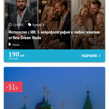
11:09:03
Купили:
9
Фотосессия с ИИ: 5 нейрофотографий в любой тематике
от New Dream Works
Россия
190
ПОДРОБНЕЕ
руб.
490
руб.
-51
%