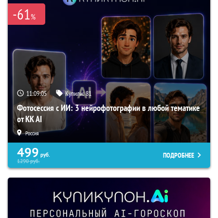
-61
%
11:09:03
Купили:
81
Фотосессия с ИИ: 3 нейрофотографии в любой тематике
от KK AI
Россия
499
ПОДРОБНЕЕ
руб.
1290
руб.