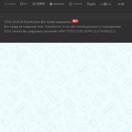
2010-2026 © КупиКупон. Все права защищены.
Все права на товарный знак "КупиКупон" и на сайт www.kupikupon.ru принадлежат
OOO «Агентство цифровых решений» ИНН 7705523387, ОГРН 1127747063212