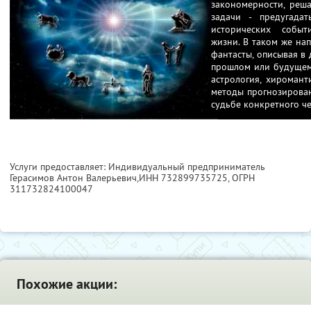
закономерности, реша
задачи - предугада
исторических событ
жизни. В таком же на
фантасты, описывая в
прошлом или будущем 
астрология, хиромант
методы прогнозирован
судьбе конкретного че
Услуги предоставляет: Индивидуальный предприниматель
Герасимов Антон Валерьевич,
ИНН 732899735725
, ОГРН
311732824100047
Похожие акции: