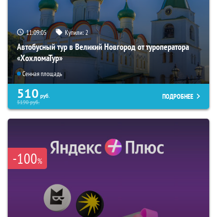
11:09:03
Купили:
2
Автобусный тур в Великий Новгород от туроператора
«ХохломаТур»
Сенная площадь
510
ПОДРОБНЕЕ
руб.
5190
руб.
-100
%