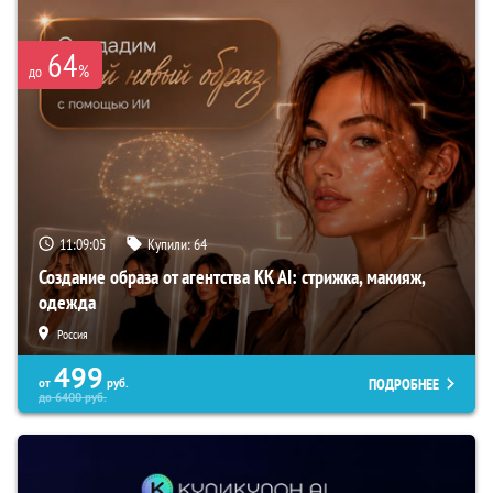
64
%
до
11:09:03
Купили:
64
Создание образа от агентства KK AI: стрижка, макияж,
одежда
Россия
499
ПОДРОБНЕЕ
от
руб.
до
6400
руб.