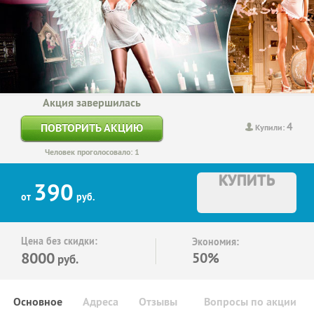
Акция завершилась
4
ПОВТОРИТЬ АКЦИЮ
Купили:
Человек проголосовало: 1
КУПИТЬ
390
от
руб.
Цена без скидки:
Экономия:
8000
50%
руб.
Основное
Адреса
Отзывы
Вопросы по акции