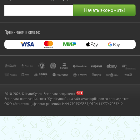
Принимаем к оплате:
2010-2026 © КупиКупон. Все права защищены.
Все права на товарный знак "КупиКупон" и на сайт www.kupikupon.ru принадлежат
OOO «Агентство цифровых решений» ИНН 7705523387, ОГРН 1127747063212