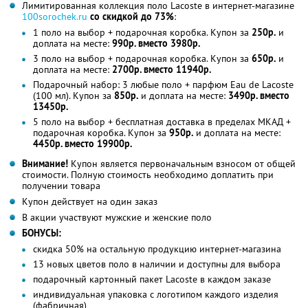
Лимитированная коллекция поло Lacoste в интернет-магазине
100sorochek.ru
со скидкой до 73%
:
1 поло на выбор + подарочная коробка. Купон за
250р.
и
доплата на месте:
990р. вместо 3980р.
3 поло на выбор + подарочная коробка. Купон за
650р.
и
доплата на месте:
2700р. вместо 11940р.
Подарочный набор: 3 любые поло + парфюм Eau de Lacoste
(100 мл). Купон за
850р.
и доплата на месте:
3490р. вместо
13450р.
5 поло на выбор + бесплатная доставка в пределах МКАД +
подарочная коробка. Купон за
950р.
и доплата на месте:
4450р. вместо 19900р.
Внимание!
Купон является первоначальным взносом от общей
стоимости. Полную стоимость необходимо доплатить при
получении товара
Купон действует на один заказ
В акции участвуют мужские и женские поло
БОНУСЫ:
скидка 50% на остальную продукцию интернет-магазина
13 новых цветов поло в наличии и доступны для выбора
подарочный картонный пакет Lacoste в каждом заказе
индивидуальная упаковка с логотипом каждого изделия
(фабричная)