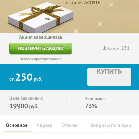
Акция завершилась
231
ПОВТОРИТЬ АКЦИЮ
Купили:
Человек проголосовало: 1
КУПИТЬ
250
от
руб.
Цена без скидки:
Экономия:
19900
73%
руб.
Основное
Адреса
Отзывы
Вопросы по акции