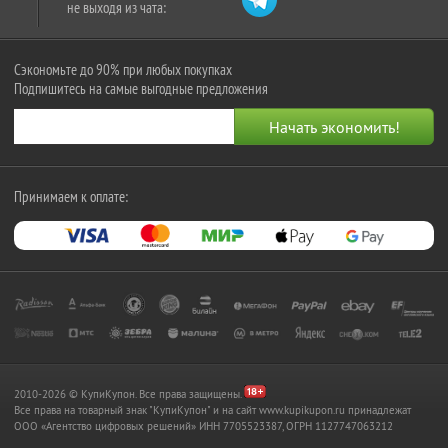
не выходя из чата:
Сэкономьте до 90% при любых покупках
Подпишитесь на самые выгодные предложения
Принимаем к оплате:
2010-2026 © КупиКупон. Все права защищены.
Все права на товарный знак "КупиКупон" и на сайт www.kupikupon.ru принадлежат
OOO «Агентство цифровых решений» ИНН 7705523387, ОГРН 1127747063212