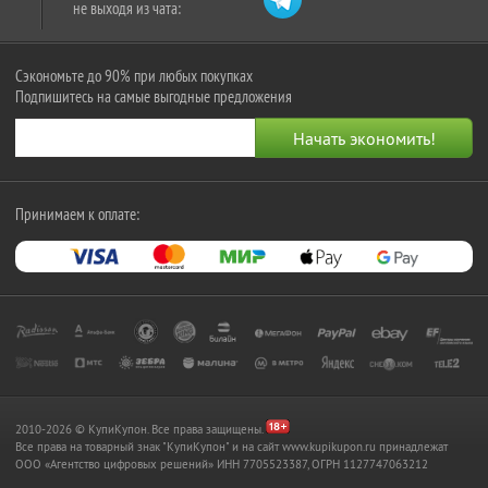
не выходя из чата:
Сэкономьте до 90% при любых покупках
Подпишитесь на самые выгодные предложения
Принимаем к оплате:
2010-2026 © КупиКупон. Все права защищены.
Все права на товарный знак "КупиКупон" и на сайт www.kupikupon.ru принадлежат
OOO «Агентство цифровых решений» ИНН 7705523387, ОГРН 1127747063212