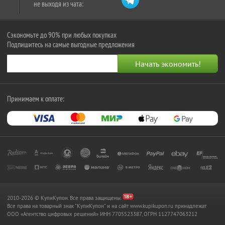
не выходя из чата:
Сэкономьте до 90% при любых покупках
Подпишитесь на самые выгодные предложения
Принимаем к оплате:
2010-2026 © КупиКупон. Все права защищены.
Все права на товарный знак "КупиКупон" и на сайт www.kupikupon.ru принадлежат
OOO «Агентство цифровых решений» ИНН 7705523387, ОГРН 1127747063212