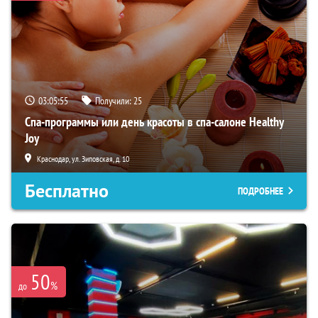
03:05:54
Получили:
25
Спа-программы или день красоты в спа-салоне Healthy
Joy
Краснодар, ул. Зиповская, д. 10
Бесплатно
ПОДРОБНЕЕ
50
%
до