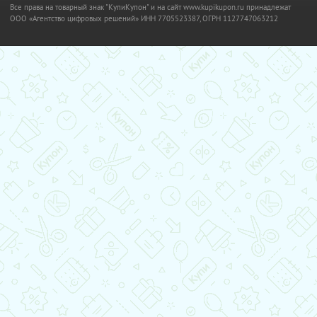
Все права на товарный знак "КупиКупон" и на сайт www.kupikupon.ru принадлежат
OOO «Агентство цифровых решений» ИНН 7705523387, ОГРН 1127747063212