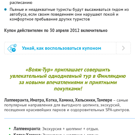
расписанию
Пьяные и неадекватные туристы будут высаживаться гидом из
автобуса, если своим поведением они нарушают покой и
комфортное пребывание других туристов
Купон действителен по 30 апреля 2012 включительно
Узнай, как воспользоваться купоном
«Вояж-Тур» приглашает совершить
увлекательный однодневный тур в Финляндию
за новыми впечатлениями и приятными
покупками!
Лаппееранта, Иматра, Котка, Хамина, Хельсинки, Тампере
– самые
популярные направления для выгодного шопинга, экскурсий,
посещения красивейших парков и оздоровительных SPA-центров.
•
Лаппеенранта
: Экскурсия + шоппинг + отдых.
•
Котка-Хамина
: Экскурсия + шоппинг + отдых.