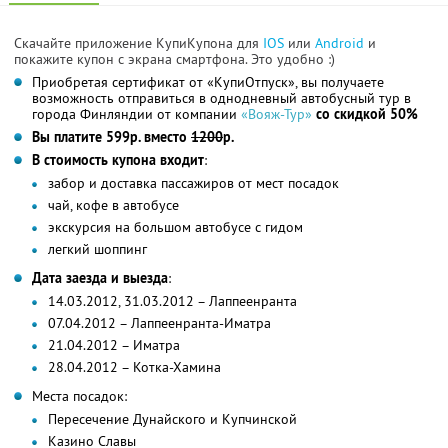
Скачайте приложение КупиКупона для
IOS
или
Android
и
покажите купон с экрана смартфона. Это удобно :)
Приобретая сертификат от «КупиОтпуск», вы получаете
возможность отправиться в однодневный автобусный тур в
города Финляндии от компании
«Вояж-Тур»
со скидкой 50%
Вы платите 599р. вместо
1200
р.
В стоимость купона входит
:
забор и доставка пассажиров от мест посадок
чай, кофе в автобусе
экскурсия на большом автобусе с гидом
легкий шоппинг
Дата заезда и выезда
:
14.03.2012, 31.03.2012 – Лаппеенранта
07.04.2012 – Лаппеенранта-Иматра
21.04.2012 – Иматра
28.04.2012 – Котка-Хамина
Места посадок:
Пересечение Дунайского и Купчинской
Казино Славы