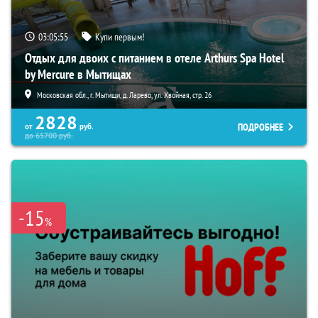
03:05:54
Купи первым!
Отдых для двоих с питанием в отеле Arthurs Spa Hotel
by Mercure в Мытищах
Московская обл., г. Мытищи, д. Ларево, ул. Хвойная, стр. 26
2828
ПОДРОБНЕЕ
от
руб.
до
65700
руб.
-15
%