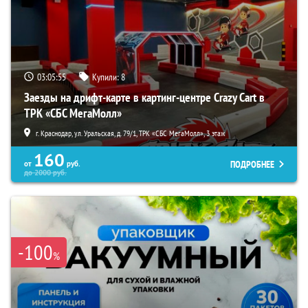
03:05:54
Купили:
8
Заезды на дрифт-карте в картинг-центре Crazy Cart в
ТРК «СБС МегаМолл»
г. Краснодар, ул. Уральская, д. 79/1, ТРК «СБС МегаМолл», 3 этаж
160
ПОДРОБНЕЕ
от
руб.
до
2000
руб.
-100
%