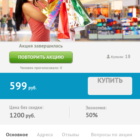
Акция завершилась
18
ПОВТОРИТЬ АКЦИЮ
Купили:
Человек проголосовало: 0
КУПИТЬ
599
руб.
Цена без скидки:
Экономия:
1200
50%
руб.
Основное
Адреса
Отзывы
Вопросы по акции