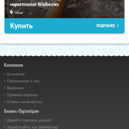
маркетплейсе Wildberries
Россия
Купить
ПОДРОБНЕЕ
Компания
Основное
Публикации о нас
Вакансии
Правила сервиса
Ответы на вопросы
Бизнес-Партнёрам
Давайте сделаем акцию!
Заработайте, как Вебмастер