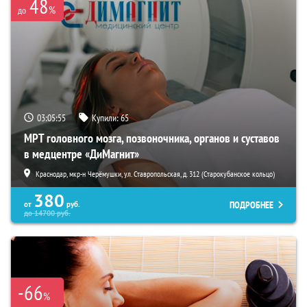
48
%
до
03:05:54
Купили:
65
МРТ головного мозга, позвоночника, органов и суставов
в медцентре «ДиМагнит»
Краснодар, мкр-н Черёмушки, ул. Ставропольская, д. 312 (Старокубанское кольцо)
380
ПОДРОБНЕЕ
от
руб.
до
14700
руб.
-66
%