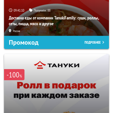
09:41:09
Получили:
88
Доставка еды от компании TanukiFamily: суши, роллы,
сеты, пицца, мясо и другое
Россия
Промокод
ПОДРОБНЕЕ
-100
%