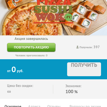
Акция завершилась
397
ПОВТОРИТЬ АКЦИЮ
Получили:
Человек проголосовало: 0
ПОЛУЧИТЬ
0
от
руб.
Цена без скидки:
Экономия:
∞
100
%
Основное
Адреса
Отзывы
Вопросы по акции