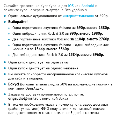
Скачайте приложение КупиКупона для
IOS
или
Android
и
покажите купон с экрана смартфона. Это удобно :)
Оригинальные аудионовинки от
интернет-магазина
от 690р.
Выбирайте!
Одна портативная акустика Volcano
за 690р. вместо 1380р.
Один вибродинамик Rock-it 2.0
за 990р. вместо 1980р.
Две портативные акустики Volcano
за 1104р. вместо 2760р.
Одна портативная акустика Volcano + один вибродинамик
Rock-it 2.0
за 1344р. вместо 3360р.
Два вибродинамика Rock-it 2.0
за 1584р. вместо 3960р.
Один купон действует на один заказ
Один купон действует на одного человека
Вы можете приобрести неограниченное количество купонов
для себя и в подарок
Бонус!
Дополнительная скидка 30% на последующие покупки в
компании ОригАудио.
Заказы на доставку принимаются по эл. почте:
origaudio@mail.ru
с пометкой Заказ
В письме необходимо указать номер купона, адрес доставки
(район, улица, дом), ФИО получателя и контактный телефон
(менеджер свяжется с вами в течение 3 дней с момента