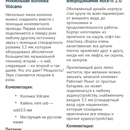
Мобильная колонка
Вибродинамик Rock-it 2.0
Volcano
Обновлённый дизайн корпуса
стал круче по всем параметрам:
Несколько мини-колонок
от внешнего вида, до
можно соединять вместе с
эргономики и
помощью комплектного
продолжительности работы.
провода. Первая колонка
Корпус изготовлен из
подключается к плееру (или
приятного на ощупь софт-тач
любому другому источнику
пластика, сборка очень
звука с помощью стандартного
качественная: все детали
разъема 3,5 мм, которым
плотно прилегают друг к другу,
оборудовано абсолютное
нигде нет ни люфта, ни скрипа,
большинство музыкальной
ни зазоров.
техники), вторая — к ней,
следующая — ко второй и так
Прилипающий диск легко
далее. Что это дает? Мощность!
чистится, при желании можно
Звук становится мощнее в
заказать запасной комплект.
разы.
Работает Рокит от простых
батареек, он может
Комплектация:
подключаться к любому
•
аудиоустройству, снабженному
Колонка Volcano
входом 3,5 мм (стандартный
•
Кабель mini usb —
вход «для наушников»,
которым оснащены
usb/3,5 мм
практически все плееры и
•
Инструкция на русском
прочие аудиоустройства).
языке
Комплектация:
Питание: