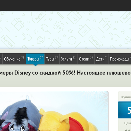
1
31
27
13
12
16
7
Обучение
Товары
Туры
Услуги
Отели
Дети
Промокоды
еры Disney со скидкой 50%! Настоящее плюшевое
Купил
Цена