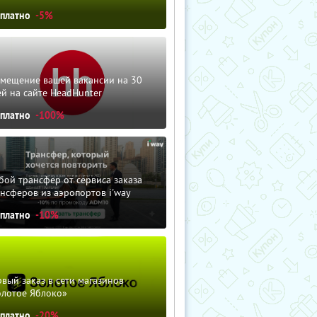
сплатно
-5%
змещение вашей вакансии на 30
й на сайте HeadHunter
сплатно
-100%
ой трансфер от сервиса заказа
нсферов из аэропортов i'way
сплатно
-10%
вый заказ в сети магазинов
олотое Яблоко»
сплатно
-20%