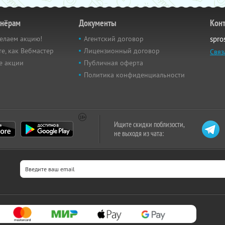
тнёрам
Документы
Кон
елаем акцию!
Агентский договор
spro
е, как Вебмастер
Лицензионный договор
Связ
е акции
Публичная оферта
Политика конфиденциальности
Ищите скидки поблизости,
не выходя из чата: