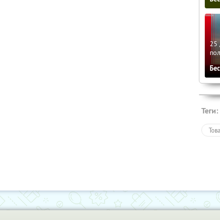
25 
по
Бе
Теги:
Тов