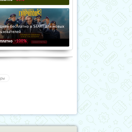
дней бесплатно в START для новых
льзователей
сплатно
-100%
ары