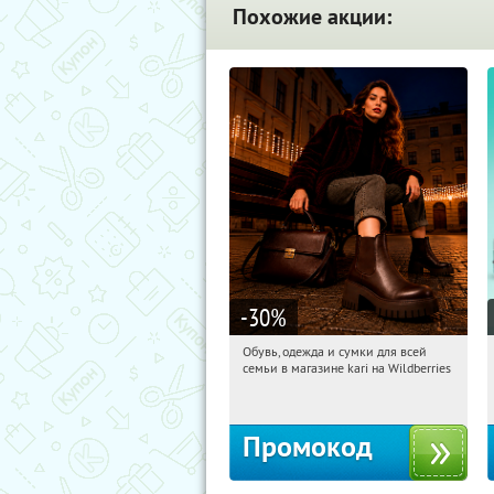
Похожие акции:
-30
%
Обувь, одежда и сумки для всей
14:23:03
Получили:
32
семьи в магазине kari на Wildberries
Россия
Промокод