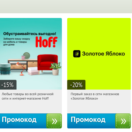
-15
%
-20
%
Любые товары во всей розничной
Первый заказ в сети магазинов
14:23:03
Получили:
83
14:23:03
Получи первым!
сети и интернет-магазине Hoff
«Золотое Яблоко»
Москва, 1-й Волоколамский проезд,
Россия
10с1
Промокод
Промокод