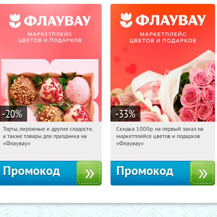
-20
%
-33
%
Торты, пирожные и другие сладости,
Скидка 1000р. на первый заказ на
14:23:03
Получили:
6
14:23:03
Получили:
18
а также товары для праздника на
маркетплейсе цветов и подарков
Россия
Россия
«Флаувау»
«Флаувау»
Промокод
Промокод