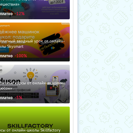
тешествия»
сплатно
-12%
сплатный вводный урок от онлайн-
олы Skysmart
сплатно
-100%
зличные курсы от онлайн-академии
дюсон»
сплатно
-5%
сы от онлайн-школы Skillfactory