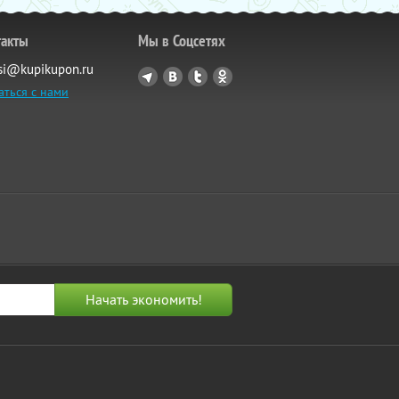
такты
Мы в Соцсетях
si@kupikupon.ru
аться с нами