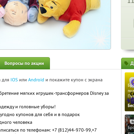
1
Вопросы по акции
Д
а для
IOS
или
Android
и покажите купон с экрана
Бро
пол
бретение мягких игрушек-трансформеров Disney за
Пу
Бе
одежду и головные уборы!
угодно купонов для себя и в подарок
дного человека
Бро
исаться по телефонам: +7 (812)44-970-99,+7
ино