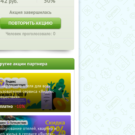
142
50%
руб.
Акция завершилась
ПОВТОРИТЬ АКЦИЮ
Человек проголосовало: 0
ругие акции партнера
нирование отеля для всех
ьзователей сервиса «Яндекс
тешествия»
сплатно
-10%
нирование отелей, квартир и
го жилья в сервисе «Яндекс