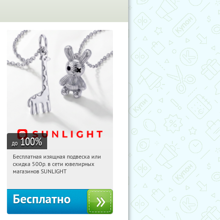
100
%
до
Бесплатная изящная подвеска или
14:23:03
Получили:
74
скидка 500р. в сети ювелирных
Россия
магазинов SUNLIGHT
Бесплатно