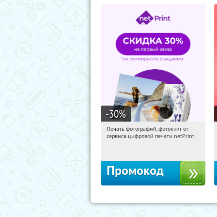
-30
%
Печать фотографий, фотокниг от
14:23:03
Получили:
4
сервиса цифровой печати netPrint
Россия
Промокод