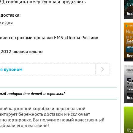
89, сообщить номер купона и предъявить
Пу
Бе
доставка:
их дня
твии со сроками доставки EMS «Почты России»
Бе
шк
я 2012 включительно
Бе
ся купоном
Ра
«Э
ый подарок для детей и взрослых!
Бе
ьной картонной коробке и персональной
антирует бережность доставки и исключает
анспортировке. Вы получите новый качественный
забрали его в магазине!
Кур