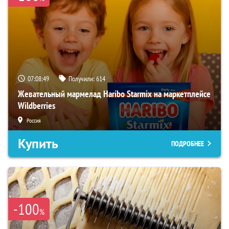
07:08:48
Получили:
614
Жевательный мармелад Haribo Starmix на маркетплейсе
Wildberries
Россия
Купить
ПОДРОБНЕЕ
-100
%