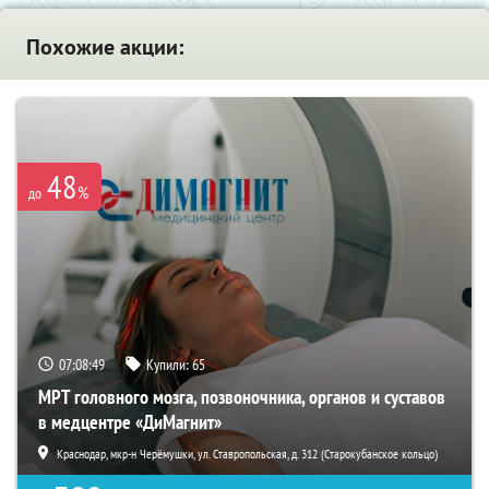
Похожие акции:
48
%
до
07:08:48
Купили:
65
МРТ головного мозга, позвоночника, органов и суставов
в медцентре «ДиМагнит»
Краснодар, мкр-н Черёмушки, ул. Ставропольская, д. 312 (Старокубанское кольцо)