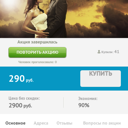
Акция завершилась
41
ПОВТОРИТЬ АКЦИЮ
Купили:
Человек проголосовало: 0
КУПИТЬ
290
руб.
Цена без скидки:
Экономия:
2900
90%
руб.
Основное
Адреса
Отзывы
Вопросы по акции