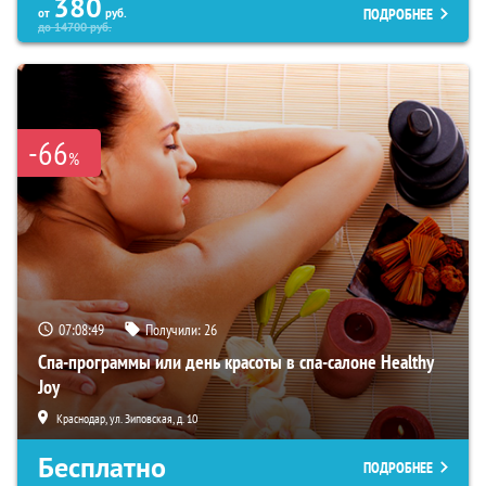
380
ПОДРОБНЕЕ
от
руб.
до
14700
руб.
-66
%
07:08:48
Получили:
26
Спа-программы или день красоты в спа-салоне Healthy
Joy
Краснодар, ул. Зиповская, д. 10
Бесплатно
ПОДРОБНЕЕ