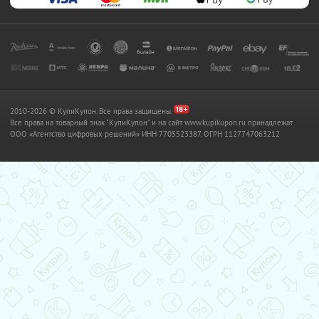
2010-2026 © КупиКупон. Все права защищены.
Все права на товарный знак "КупиКупон" и на сайт www.kupikupon.ru принадлежат
OOO «Агентство цифровых решений» ИНН 7705523387, ОГРН 1127747063212