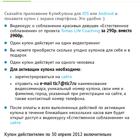
Скачайте приложение КупиКупона для
IOS
или
Android
и
покажите купон с экрана смартфона. Это удобно :)
Видеокурс о соблазнении красивых девушек «Естественное
соблазнение» от проекта
Tomas Life Coaching
за 290р. вместо
2900
р.
Один купон действует на один видеотренинг
Вы можете приобрести сколько угодно купонов для себя и в
подарок
Один купон действует на одного человека
Для активации купона необходимо
:
зарегистрироваться на
сайте
отравить на
e-mail tlc7@tlc7.ru
наименование
видеосеминара, уникальный номер купона, свои имя и
фамилию, город, указанный при регистрации на сайте, а
также контактный номер телефона.
После оплаты и всех выполненных действий по активации
купона в течение ближайших нескольких часов вам будет
открыт доступ к видеокурсу «Естественное соблазнение» на
сайте
Купон действителен по 30 апреля 2012 включительно