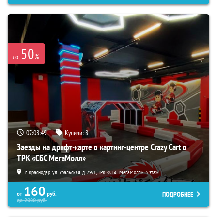
50
%
до
07:08:48
Купили:
8
Заезды на дрифт-карте в картинг-центре Crazy Cart в
ТРК «СБС МегаМолл»
г. Краснодар, ул. Уральская, д. 79/1, ТРК «СБС МегаМолл», 3 этаж
160
ПОДРОБНЕЕ
от
руб.
до
2000
руб.