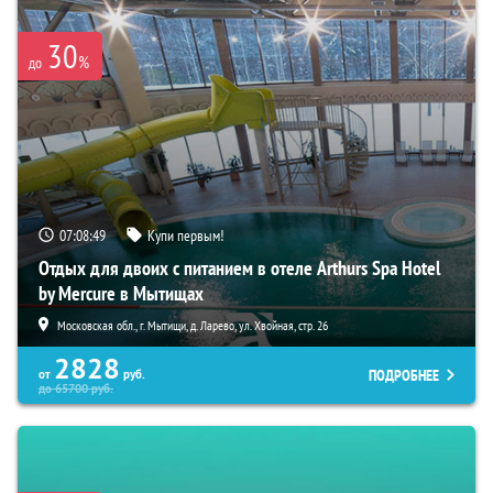
30
%
до
07:08:48
Купи первым!
Отдых для двоих с питанием в отеле Arthurs Spa Hotel
by Mercure в Мытищах
Московская обл., г. Мытищи, д. Ларево, ул. Хвойная, стр. 26
2828
ПОДРОБНЕЕ
от
руб.
до
65700
руб.