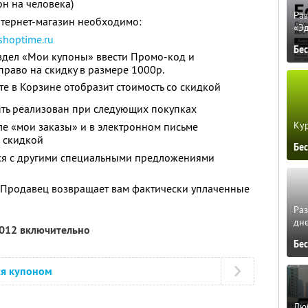
он на человека)
Ра
нтернет-магазин необходимо:
«Э
shoptime.ru
Бе
аздел «Мои купоны» ввести Промо-код и
право на скидку в размере 1000р.
те в Корзине отобразит стоимость со скидкой
ыть реализован при следующих покупках
Кур
ле «мои заказы» и в электронном письме
о скидкой
Бе
тся с другими специальными предложениями
, Продавец возвращает вам фактически уплаченные
Ра
дне
2012 включительно
Бе
ся купоном
Люб