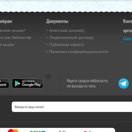
тнёрам
Документы
Кон
елаем акцию!
Агентский договор
spro
е, как Вебмастер
Лицензионный договор
Связ
е акции
Публичная оферта
Политика конфиденциальности
Ищите скидки поблизости,
не выходя из чата: