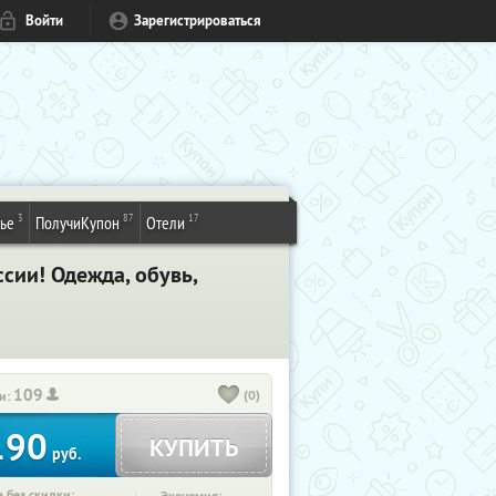
Войти
Зарегистрироваться
3
87
17
ье
ПолучиКупон
Отели
сии! Одежда, обувь,
109
(0)
и:
190
КУПИТЬ
руб.
 без скидки: