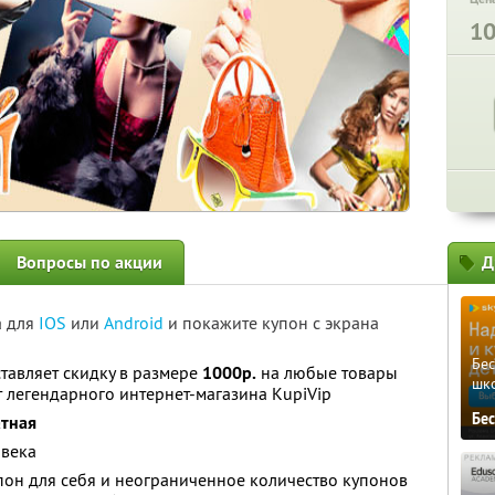
1
Вопросы по акции
Д
а для
IOS
или
Android
и покажите купон с экрана
Бе
тавляет скидку в размере
1000р.
на любые товары
шк
 легендарного интернет-магазина KupiVip
Бе
атная
овека
он для себя и неограниченное количество купонов