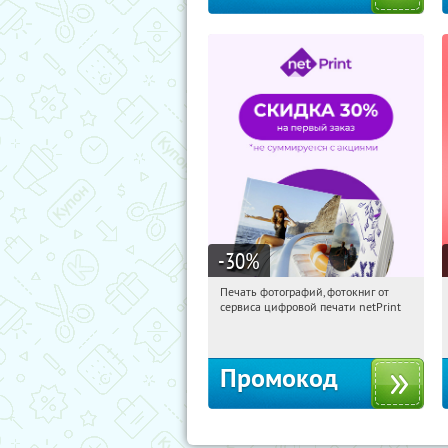
-30
%
Печать фотографий, фотокниг от
17:25:45
Получили:
4
сервиса цифровой печати netPrint
Россия
Промокод