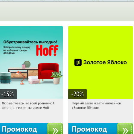
-15
%
-20
%
Любые товары во всей розничной
Первый заказ в сети магазинов
17:25:45
Получили:
83
17:25:45
Получи первым!
сети и интернет-магазине Hoff
«Золотое Яблоко»
Москва, 1-й Волоколамский проезд,
Россия
10с1
Промокод
Промокод