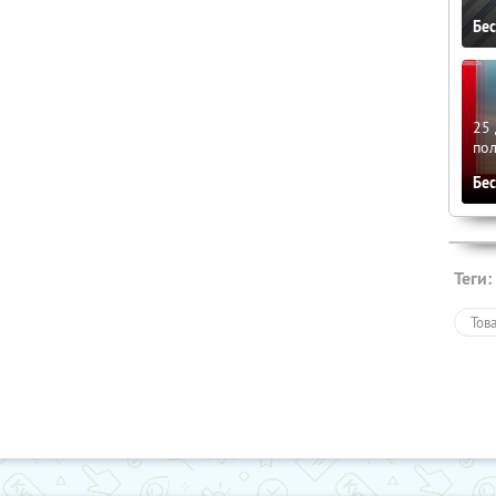
Бе
25 
по
Бе
Теги:
Тов