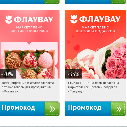
-20
%
-33
%
Торты, пирожные и другие сладости,
Скидка 1000р. на первый заказ на
17:25:45
Получили:
6
17:25:45
Получили:
18
а также товары для праздника на
маркетплейсе цветов и подарков
Россия
Россия
«Флаувау»
«Флаувау»
Промокод
Промокод