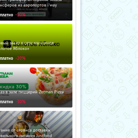
нсферов из аэропортов i'way
сплатно
-10%
вый заказ в сети магазинов
олотое Яблоко»
сплатно
-20%
аз в зале пиццерий Zotman Pizza
сплатно
-30%
ание от сервиса доставки
вильного питания Justfood