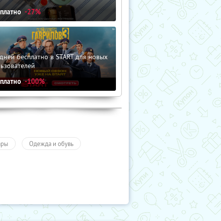
сплатно
-27%
дней бесплатно в START для новых
льзователей
сплатно
-100%
ары
Одежда и обувь