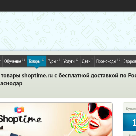
1
31
27
13
12
7
50
Обучение
Товары
Туры
Услуги
Дети
Промокоды
Здоров
товары shoptime.ru с бесплатной доставкой по Рос
раснодар
Купил
Цена