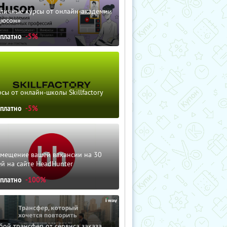
зличные курсы от онлайн-академии
дюсон»
сплатно
-5%
сы от онлайн-школы Skillfactory
сплатно
-5%
змещение вашей вакансии на 30
й на сайте HeadHunter
сплатно
-100%
ой трансфер от сервиса заказа