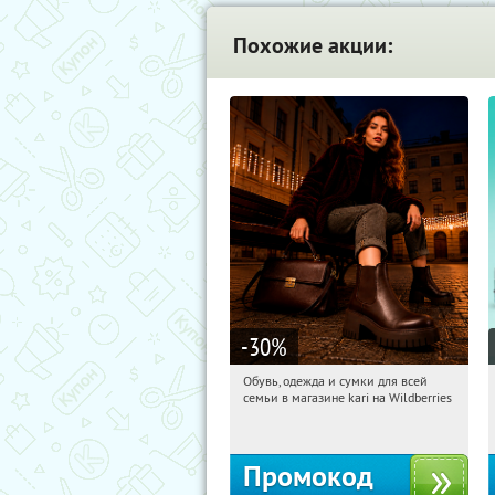
Похожие акции:
-30
%
Обувь, одежда и сумки для всей
17:25:45
Получили:
30
семьи в магазине kari на Wildberries
Россия
Промокод