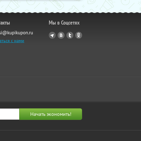
такты
Мы в Соцсетях
si@kupikupon.ru
аться с нами