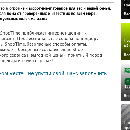
тра
тво и огромный ассортимент товаров для вас и вашей семьи.
 для дома от проверенных и известных во всем мире
Бе
ртуальных полок магазина!
в ShopTime приближает интернет-шопинг к
 магазин. Профессиональные советы по подбору
Пер
ы ShopTime, безопасные способы оплаты,
«З
 выбор – бесценные составляющие Shop-
ского сервиса и выгодной цены – приятный повод
Бе
н одежды и обуви еще раз!
ом месте - не упусти свой шанс заполучить
Зак
Бе
Пит
пра