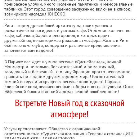
прекрасное улочки, многочисленные памятники и мемориальные
таблички. Этот город совершенно заслуженно включен в список
всемирного наследия ЮНЕСКО.
Рига – город древнейшей архитектуры, тихих улочек и
романтических посиделок в уютных кафе. Огромное количество
кафе, кабачков, баров и ресторанов, в которых царит
дружелюбная, неповторимая рижская атмосфера. Жизнь в Риге
бьёт ключом: клубы, концерты и различные представления
запомнятся вам надолго!
В Париже вас ждет шумное веселье «Диснейленда», ночной
Монмартр и не только. Восхитительный и романтичный,
загадочный и беспечный - столицу Франции просто невозможно
сравнить ни с одним другим городом мира! Восхитительный
зимний воздух и искрящееся веселье новогоднего Парижа.
Елисейские поля, величественные соборы и веселые улочки. Огни
Эйфелевой башни и легкий аромат вечной влюбленности!
Встретьте Новый год в сказочной
атмосфере!
Услуги предоставляет: Общество с ограниченной
ответственностью «Туристская компания «Северная столица»,
ИНН
7814408458
, ОГРН 1089847205029