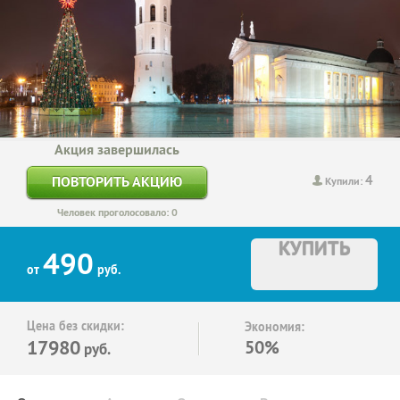
Акция завершилась
4
ПОВТОРИТЬ АКЦИЮ
Купили:
Человек проголосовало: 0
КУПИТЬ
490
от
руб.
Цена без скидки:
Экономия:
17980
50%
руб.