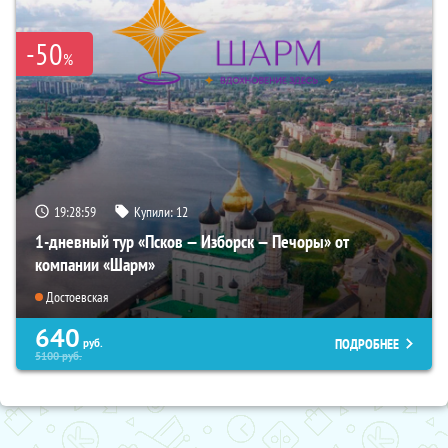
-50
%
19:28:57
Купили:
12
1-дневный тур «Псков — Изборск — Печоры» от
компании «Шарм»
Достоевская
640
ПОДРОБНЕЕ
руб.
5100
руб.