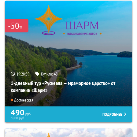
-50
%
19:28:57
Купили:
48
1-дневный тур «Рускеала — мраморное царство» от
компании «Шарм»
Достоевская
490
ПОДРОБНЕЕ
руб.
3900
руб.