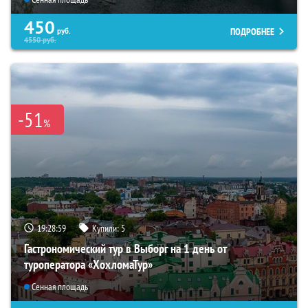
450
ПОДРОБНЕЕ
руб.
4550
руб.
-51
%
19:28:57
Купили:
5
Гастрономический тур в Выборг на 1 день от
туроператора «ХохломаТур»
Сенная площадь