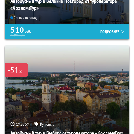
Автобусный тур в Великий Новгород от туроператора
«ХохломаТур»
Сенная площадь
510
ПОДРОБНЕЕ
руб.
5190
руб.
-51
%
19:28:57
Купили:
9
Автобусный тур в Выборг от туроператора «ХохломаТур»