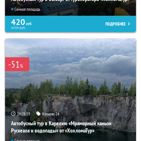
Сенная площадь
420
ПОДРОБНЕЕ
руб.
4230
руб.
-51
%
19:28:57
Купили:
24
Автобусный тур в Карелию «Мраморный каньон
Рускеала и водопады» от «ХохломаТур»
Сенная площадь