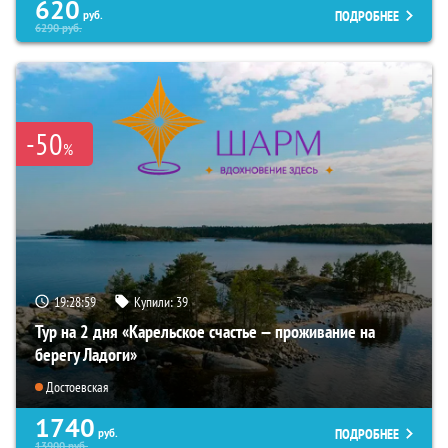
620
ПОДРОБНЕЕ
руб.
6290
руб.
-50
%
19:28:57
Купили:
39
Тур на 2 дня «Карельское счастье — проживание на
берегу Ладоги»
Достоевская
1740
ПОДРОБНЕЕ
руб.
13900
руб.