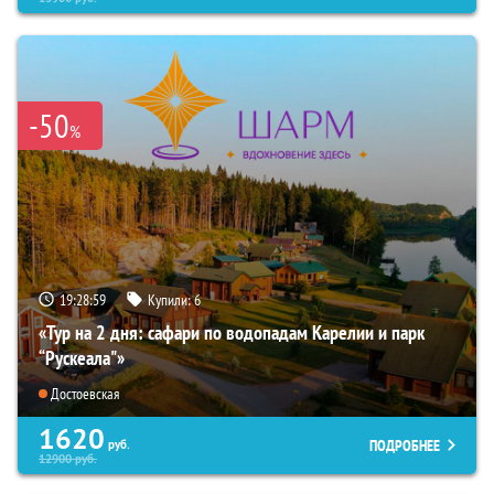
-50
%
19:28:57
Купили:
6
«Тур на 2 дня: сафари по водопадам Карелии и парк
“Рускеала"»
Достоевская
1620
ПОДРОБНЕЕ
руб.
12900
руб.