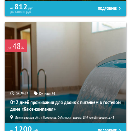
812
ПОДРОБНЕЕ
от
руб.
до
140800
руб.
48
%
до
08:29:20
Купили:
34
От 2 дней проживания для двоих с питанием в гостевом
доме «Кают-компания»
Ленинградская обл., г. Ломоносов, Сойкинская дорога, 15-й жилой городок, д. 43
1200
ПОДРОБНЕЕ
от
руб.