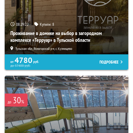
08:29:20
Купили:
8
Проживание в домике на выбор в загородном
комплексе «Терруар» в Тульской области
Тульская обл., Ясногорский р-н, с. Кузмищево
4780
ПОДРОБНЕЕ
от
руб.
до
57400
руб.
30
%
до