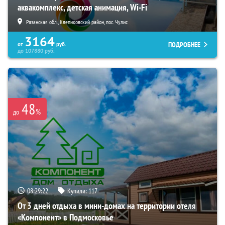
аквакомплекс, детская анимация, Wi-Fi
Рязанская обл., Клепиковский район, пос. Чулис
3164
ПОДРОБНЕЕ
от
руб.
до
107880
руб.
48
%
до
08:29:20
Купили:
117
От 3 дней отдыха в мини-домах на территории отеля
«Компонент» в Подмосковье