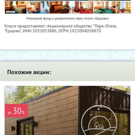
Номерной фонд и развлечения парк-отеля «Ершово»
Услуги предоставляет: Акционерное общество "Парк-Отель
"Ершово",
ИНН 5032053886
, ОГРН 1025004058870
Похожие акции:
30
%
до