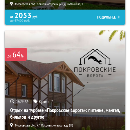
Московская обл., Солнечногорский р-н, д. Колтышево, 1
2053
ПОДРОБНЕЕ
от
руб.
до
67400
руб.
64
%
до
08:29:20
Купили:
7
Отдых на турбазе «Покровские ворота»: питание, мангал,
бильярд и другое
Московская обл., КП Покровские ворота, д. 182