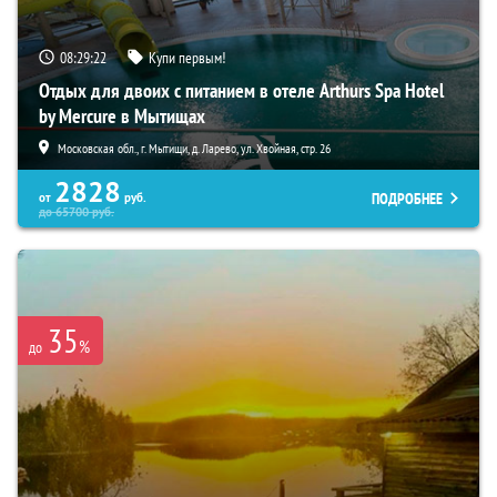
08:29:20
Купи первым!
Отдых для двоих с питанием в отеле Arthurs Spa Hotel
by Mercure в Мытищах
Московская обл., г. Мытищи, д. Ларево, ул. Хвойная, стр. 26
2828
ПОДРОБНЕЕ
от
руб.
до
65700
руб.
35
%
до