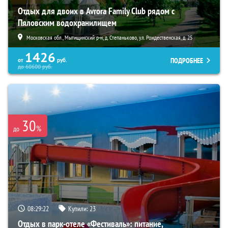
Отдых для двоих в Avrora Family Club рядом с
Пяловским водохранилищем
Московская обл., Мытищинский р-н, д. Степаньково, ул. Рождественская, д. 25
1426
ПОДРОБНЕЕ
от
руб.
до
60600
руб.
30
%
до
08:29:20
Купили:
23
Отдых в парк-отеле «Фестиваль»: питание,