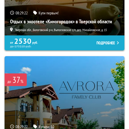
08:29:20
Купи первым!
Отдых в экоотеле «Киногородок» в Тверской области
Тверская обл., Бологовский р-н, Выползовское с/п, дер. Михайловское, д. 15
2530
ПОДРОБНЕЕ
от
руб.
до
173110
руб.
37
%
до
08:29:20
Купили:
10