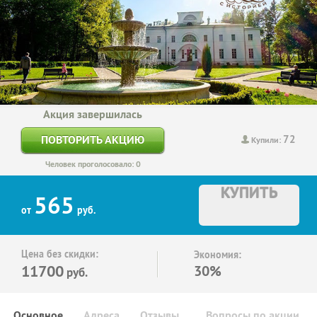
Акция завершилась
72
ПОВТОРИТЬ АКЦИЮ
Купили:
Человек проголосовало: 0
КУПИТЬ
565
от
руб.
Цена без скидки:
Экономия:
11700
30%
руб.
Основное
Адреса
Отзывы
Вопросы по акции