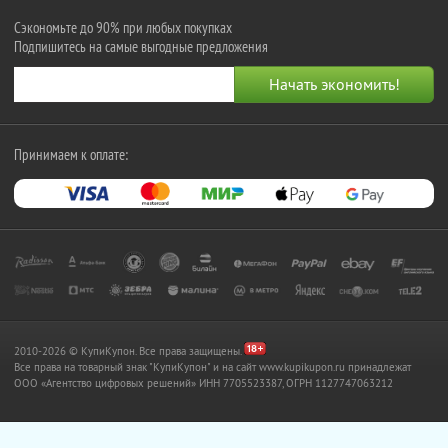
Сэкономьте до 90% при любых покупках
Подпишитесь на самые выгодные предложения
Принимаем к оплате:
2010-2026 © КупиКупон. Все права защищены.
Все права на товарный знак "КупиКупон" и на сайт www.kupikupon.ru принадлежат
OOO «Агентство цифровых решений» ИНН 7705523387, ОГРН 1127747063212