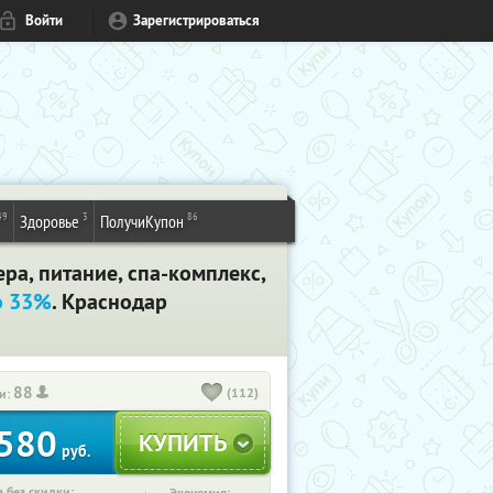
Войти
Зарегистрироваться
49
3
86
Здоровье
ПолучиКупон
ра, питание, спа-комплекс,
о 33%
. Краснодар
88
(112)
и:
580
руб.
 без скидки: