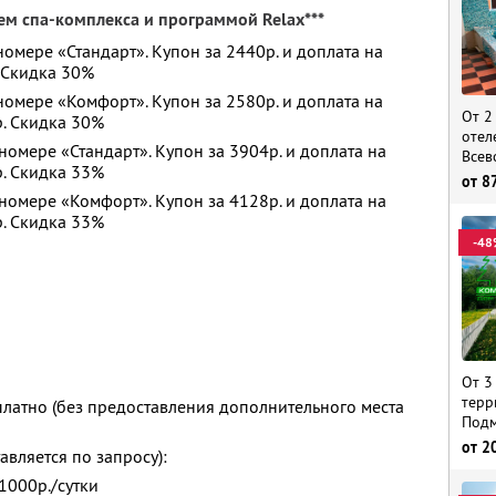
м спа-комплекса и программой Relax***
номере «Стандарт». Купон за 2440р. и доплата на
. Скидка 30%
 номере «Комфорт». Купон за 2580р. и доплата на
От 2
р. Скидка 30%
отел
номере «Стандарт». Купон за 3904р. и доплата на
Всев
р. Скидка 33%
от
8
 номере «Комфорт». Купон за 4128р. и доплата на
р. Скидка 33%
-48
От 3
терр
платно (без предоставления дополнительного места
Подм
от
2
вляется по запросу):
1000р./сутки