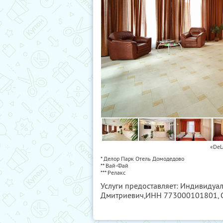
«DeL
* Делор Парк Отель Домодедово
** Вай-Фай
*** Релакс
Услуги предоставляет: Индивиду
Дмитриевич,
ИНН 773000101801
,