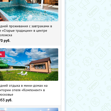
 дней проживания с завтраками в
е «Старые традиции» в центре
оложска
70
руб.
%
 дней отдыха в мини-домах на
итории отеля «Компонент» в
осковье
053
руб.