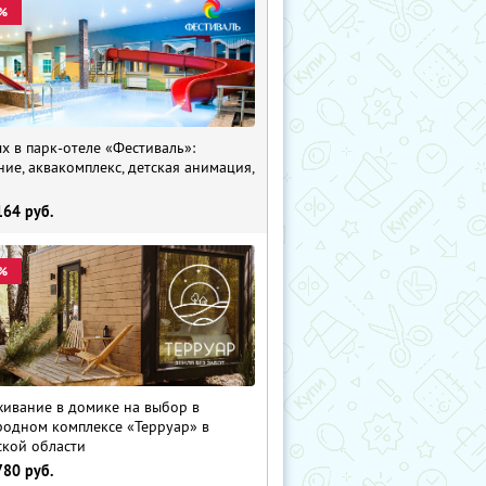
%
х в парк-отеле «Фестиваль»:
ние, аквакомплекс, детская анимация,
i
164
руб.
%
ивание в домике на выбор в
родном комплексе «Терруар» в
ской области
780
руб.