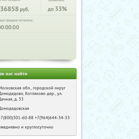
Экономия:
36858
33%
до
руб.
нца продаж осталось:
:
:
ак нас найти
Московская обл., городской округ
Домодедово, Котляково дер., ул.
Дачная, д. 33
Домодедовская
+7(800)301-60-88 +7(964)644-34-33
ежедневно и круглосуточно