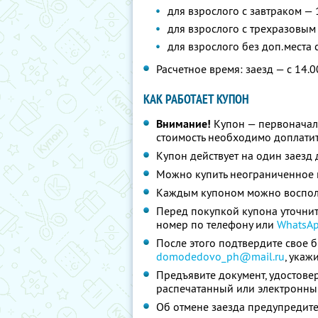
для взрослого с завтраком — 
для взрослого с трехразовым
для взрослого без доп.места
Расчетное время: заезд — с 14.0
КАК РАБОТАЕТ КУПОН
Внимание!
Купон — первоначал
стоимость необходимо доплатит
Купон действует на один заезд 
Можно купить неограниченное 
Каждым купоном можно восполь
Перед покупкой купона уточнит
номер по телефону или
WhatsA
После этого подтвердите свое 
domodedovo_ph@mail.ru
,
укаж
Предъявите документ, удостове
распечатанный или электронны
Об отмене заезда предупредите 