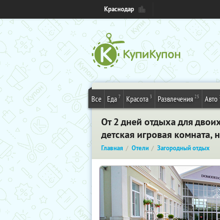
Краснодар
7
3
25
Все
Еда
Красота
Развлечения
Авто
От 2 дней отдыха для двои
детская игровая комната, 
Главная
Отели
Загородный отдых