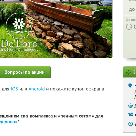
до
До ко
Вопросы по акции
К
а для
IOS
или
Android
и покажите купон с экрана
сещением спа-комплекса и «пенным сетом» для
одедово»
*