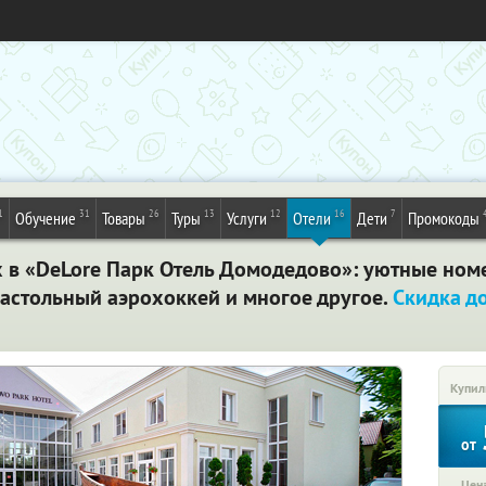
1
31
26
13
12
16
7
Обучение
Товары
Туры
Услуги
Отели
Дети
Промокоды
х в «DeLore Парк Отель Домодедово»: уютные номе
настольный аэрохоккей и многое другое.
Скидка д
Купил
от
Цена