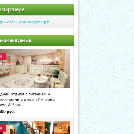
 партнере:
арк-отель-домодедово.рф
екомендуемые:
%
 дней отдыха с питанием и
лечениями в отеле «Империал
ness & Spa»
600
руб.
%