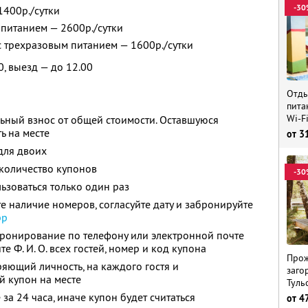
-30
1400р./сутки
 питанием — 2600р./сутки
 с трехразовым питанием — 1600р./сутки
0, выезд — до 12.00
Отды
пита
Wi-F
ьный взнос от общей стоимости. Оставшуюся
ь на месте
от
3
для двоих
количество купонов
-30
зоваться только один раз
е наличие номеров, согласуйте дату и забронируйте
pp
бронирование по телефону или электронной почте
ите
Ф. И. О.
всех гостей, номер и код купона
Прож
ряющий личность, на каждого гостя и
заго
й купон на месте
Туль
за 24 часа, иначе купон будет считаться
от
4