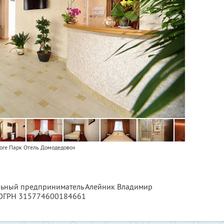
ore Парк Отель Домодедово»
альный предприниматель Алейник Владимир
 ОГРН 315774600184661