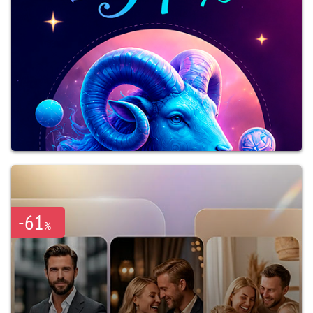
-61
%