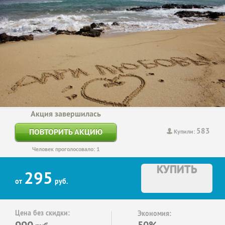
Акция завершилась
583
ПОВТОРИТЬ АКЦИЮ
Купили:
Человек проголосовало: 1
КУПИТЬ
295
от
руб.
Цена без скидки:
Экономия:
990
50%