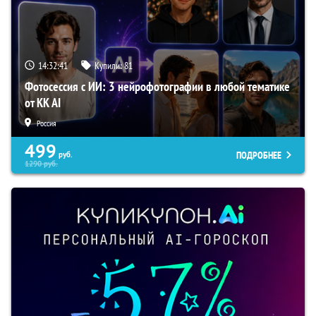
14:32:39
Купили:
81
Фотосессия с ИИ: 3 нейрофотографии в любой тематике
от KK AI
Россия
499
ПОДРОБНЕЕ
руб.
1290
руб.