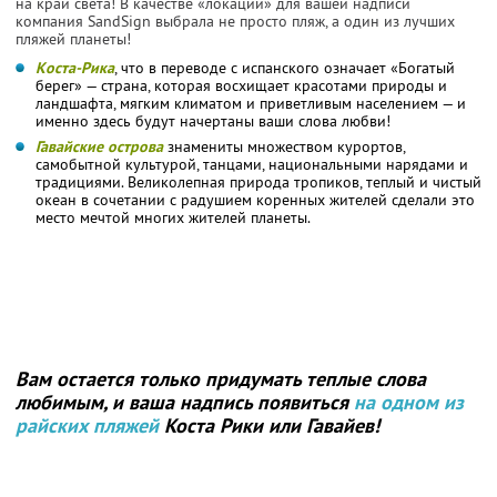
на край света! В качестве «локации» для вашей надписи
компания SandSign выбрала не просто пляж, а один из лучших
пляжей планеты!
Коста-Рика
, что в переводе с испанского означает «Богатый
берег» — страна, которая восхищает красотами природы и
ландшафта, мягким климатом и приветливым населением — и
именно здесь будут начертаны ваши слова любви!
Гавайcкие острова
знамениты множеством курортов,
самобытной культурой, танцами, национальными нарядами и
традициями. Великолепная природа тропиков, теплый и чистый
океан в сочетании с радушием коренных жителей сделали это
место мечтой многих жителей планеты.
Вам остается только придумать теплые слова
любимым, и ваша надпись появиться
на одном из
райских пляжей
Коста Рики или Гавайев!