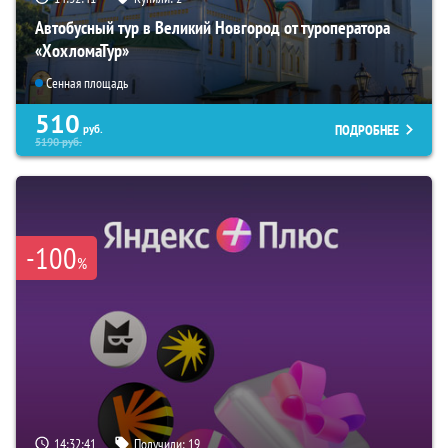
Автобусный тур в Великий Новгород от туроператора
«ХохломаТур»
Сенная площадь
510
ПОДРОБНЕЕ
руб.
5190
руб.
-100
%
14:32:39
Получили:
19