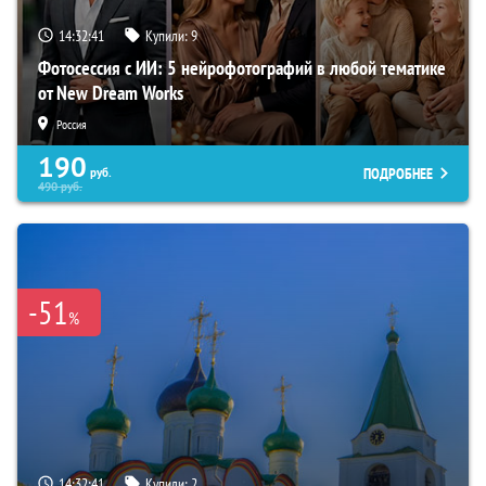
14:32:39
Купили:
9
Фотосессия с ИИ: 5 нейрофотографий в любой тематике
от New Dream Works
Россия
190
ПОДРОБНЕЕ
руб.
490
руб.
-51
%
14:32:39
Купили:
2