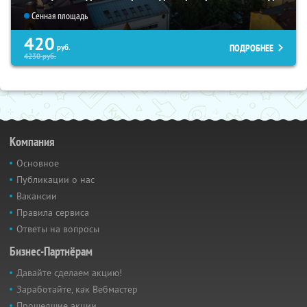
Сенная площадь
420
ПОДРОБНЕЕ
руб.
4230
руб.
Компания
Основное
Публикации о нас
Вакансии
Правила сервиса
Ответы на вопросы
Бизнес-Партнёрам
Давайте сделаем акцию!
Заработайте, как Вебмастер
Прошедшие акции