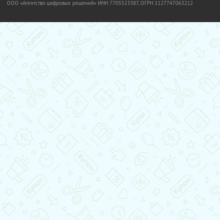
OOO «Агентство цифровых решений» ИНН 7705523387, ОГРН 1127747063212