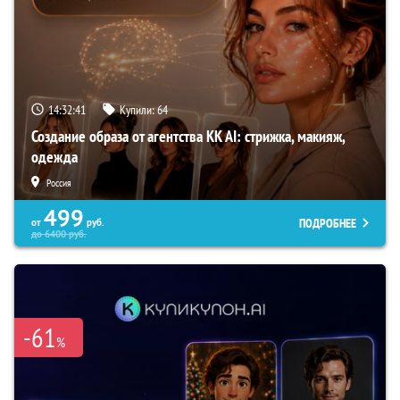
14:32:39
Купили:
64
Создание образа от агентства KK AI: стрижка, макияж,
одежда
Россия
499
ПОДРОБНЕЕ
от
руб.
до
6400
руб.
-61
%