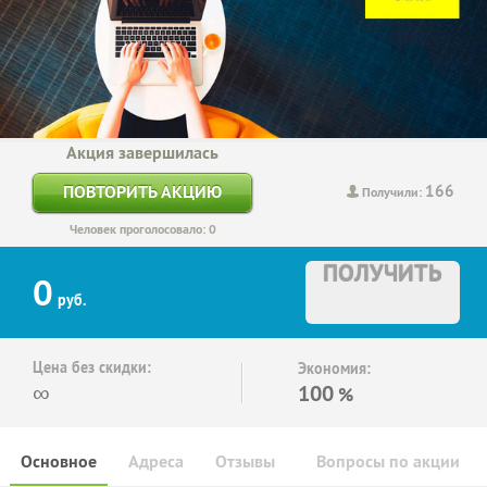
Акция завершилась
166
ПОВТОРИТЬ АКЦИЮ
Получили:
Человек проголосовало: 0
ПОЛУЧИТЬ
0
руб.
Цена без скидки:
Экономия:
∞
100
%
Основное
Адреса
Отзывы
Вопросы по акции