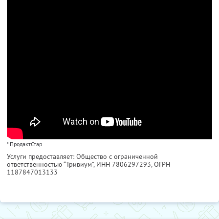
* ПродактСтар
Услуги предоставляет: Общество с ограниченной
ответственностью “Тривиум”,
ИНН 7806297293
, ОГРН
1187847013133