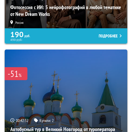
Фотосессия с ИИ: 5 нейрофотографий в любой тематике
от New Dream Works
Россия
190
ПОДРОБНЕЕ
руб.
490
руб.
-51
%
00:42:31
Купили:
2
Автобусный тур в Великий Новгород от туроператора