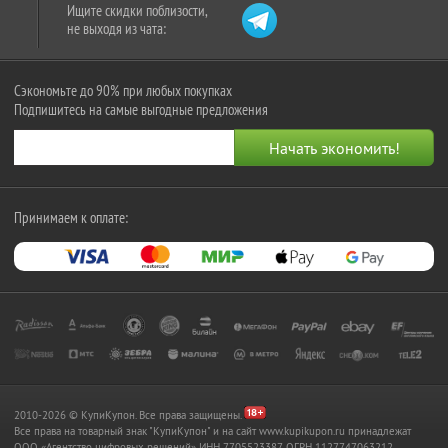
Ищите скидки поблизости,
не выходя из чата:
Сэкономьте до 90% при любых покупках
Подпишитесь на самые выгодные предложения
Принимаем к оплате:
2010-2026 © КупиКупон. Все права защищены.
Все права на товарный знак "КупиКупон" и на сайт www.kupikupon.ru принадлежат
OOO «Агентство цифровых решений» ИНН 7705523387, ОГРН 1127747063212