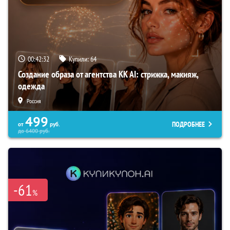
00:42:31
Купили:
64
Создание образа от агентства KK AI: стрижка, макияж,
одежда
Россия
499
ПОДРОБНЕЕ
от
руб.
до
6400
руб.
-61
%