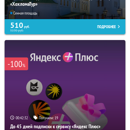
«ХохломаТур»
Сенная площадь
510
ПОДРОБНЕЕ
руб.
5190
руб.
-100
%
00:42:31
Получили:
19
До 45 дней подписки к сервису «Яндекс Плюс»