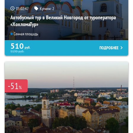
05:02:46
Купили:
2
Автобусный тур в Великий Новгород от туроператора
«ХохломаТур»
Сенная площадь
510
ПОДРОБНЕЕ
руб.
5190
руб.
-51
%