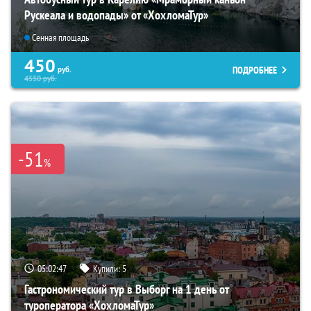
Рускеала и водопады» от «ХохломаТур»
Сенная площадь
450
ПОДРОБНЕЕ
руб.
4550
руб.
-51
%
05:02:46
Купили:
5
Гастрономический тур в Выборг на 1 день от
туроператора «ХохломаТур»