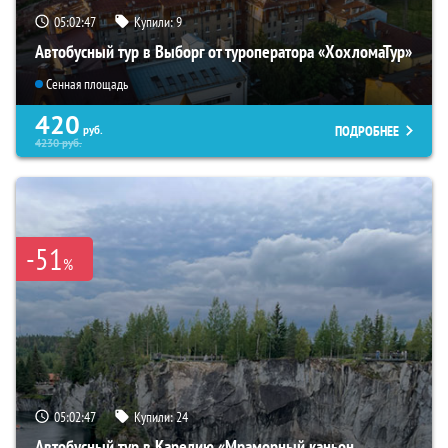
05:02:46
Купили:
9
Автобусный тур в Выборг от туроператора «ХохломаТур»
Сенная площадь
420
ПОДРОБНЕЕ
руб.
4230
руб.
-51
%
05:02:46
Купили:
24
Автобусный тур в Карелию «Мраморный каньон