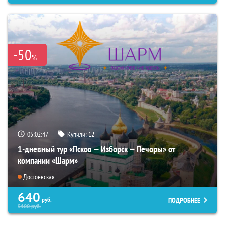
-50
%
05:02:46
Купили:
12
1-дневный тур «Псков — Изборск — Печоры» от
компании «Шарм»
Достоевская
640
ПОДРОБНЕЕ
руб.
5100
руб.