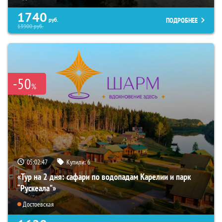
1740
ПОДРОБНЕЕ
руб.
13900
руб.
-50
%
05:02:46
Купили:
6
«Тур на 2 дня: сафари по водопадам Карелии и парк
“Рускеала"»
Достоевская