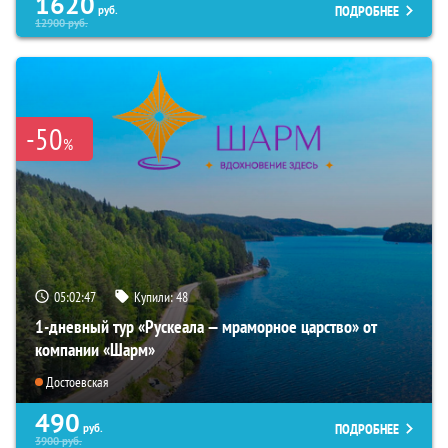
1620
ПОДРОБНЕЕ
руб.
12900
руб.
-50
%
05:02:46
Купили:
48
1-дневный тур «Рускеала — мраморное царство» от
компании «Шарм»
Достоевская
490
ПОДРОБНЕЕ
руб.
3900
руб.