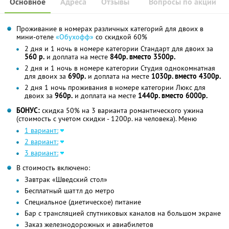
Основное
Адреса
Отзывы
Вопросы по акции
Проживание в номерах различных категорий для двоих в
мини-отеле
«Обухофф»
со скидкой 60%
2 дня и 1 ночь в номере категории Стандарт для двоих за
560 р.
и доплата на месте
840р. вместо 3500р.
2 дня и 1 ночь в номере категории Студия однокомнатная
для двоих за
690р.
и доплата на месте
1030р. вместо 4300р.
2 дня 1 ночь проживания в номере категории Люкс для
двоих за
960р.
и доплата на месте
1440р. вместо 6000р.
БОНУС:
скидка 50% на 3 варианта романтического ужина
(стоимость с учетом скидки - 1200р. на человека). Меню
1 вариант:
2 вариант:
3 вариант:
В стоимость включено:
Завтрак «Шведский стол»
Бесплатный шаттл до метро
Специальное (диетическое) питание
Бар с трансляцией спутниковых каналов на большом экране
Заказ железнодорожных и авиабилетов