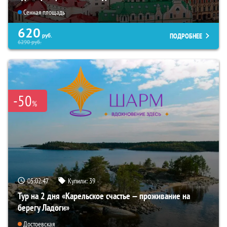
Сенная площадь
620
ПОДРОБНЕЕ
руб.
6290
руб.
-50
%
05:02:46
Купили:
39
Тур на 2 дня «Карельское счастье — проживание на
берегу Ладоги»
Достоевская