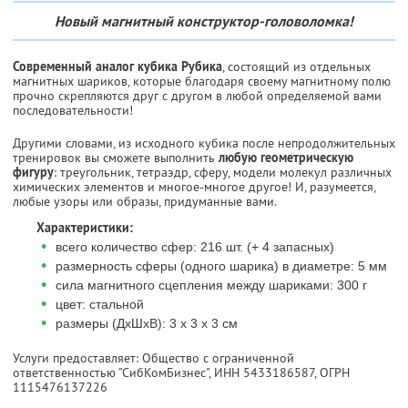
Новый магнитный конструктор-головоломка!
Современный аналог кубика Рубика
, состоящий из отдельных
магнитных шариков, которые благодаря своему магнитному полю
прочно скрепляются друг с другом в любой определяемой вами
последовательности!
Другими словами, из исходного кубика после непродолжительных
тренировок вы сможете выполнить
любую геометрическую
фигуру
: треугольник, тетраэдр, сферу, модели молекул различных
химических элементов и многое-многое другое! И, разумеется,
любые узоры или образы, придуманные вами.
Характеристики:
•
всего количество сфер: 216 шт. (+ 4 запасных)
•
размерность сферы (одного шарика) в диаметре: 5 мм
•
сила магнитного сцепления между шариками: 300 г
•
цвет: стальной
•
размеры (ДхШхВ): 3 х 3 х 3 см
Услуги предоставляет: Общество с ограниченной
ответственностью "СибКомБизнес",
ИНН 5433186587
, ОГРН
1115476137226