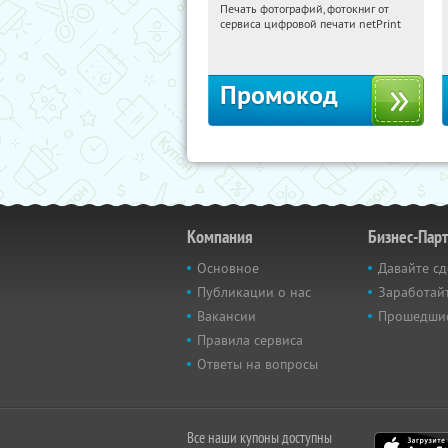
Печать фотографий, фотокниг от
08:44:26
Получили:
4
сервиса цифровой печати netPrint
Россия
Промокод
Компания
Бизнес-Пар
Основное
Давайте сд
Публикации о нас
Заработайт
Вакансии
Прошедши
Правила сервиса
Ответы на вопросы
Все наши купоны доступны