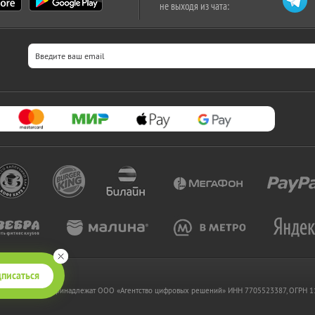
не выходя из чата:
писаться
 www.kupikupon.ru принадлежат OOO «Агентство цифровых решений» ИНН 7705523387, ОГРН