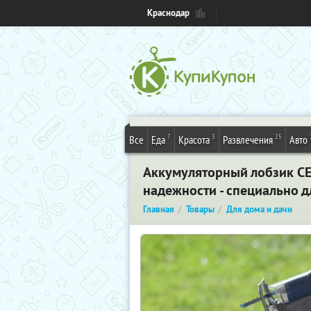
Краснодар
7
3
25
Все
Еда
Красота
Развлечения
Авто
Аккумуляторный лобзик CEL
надежности - специально 
Главная
Товары
Для дома и дачи