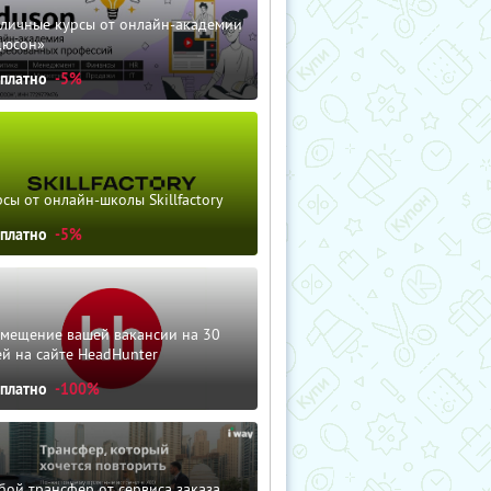
зличные курсы от онлайн-академии
дюсон»
сплатно
-5%
сы от онлайн-школы Skillfactory
сплатно
-5%
змещение вашей вакансии на 30
й на сайте HeadHunter
сплатно
-100%
ой трансфер от сервиса заказа