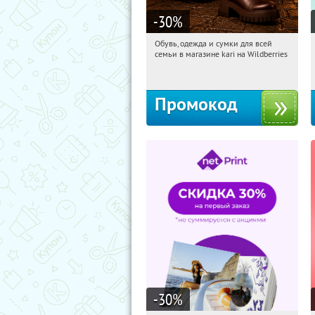
-30
%
Обувь, одежда и сумки для всей
08:44:26
Получили:
31
семьи в магазине kari на Wildberries
Россия
Промокод
-30
%