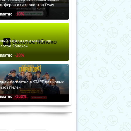
нсферов из аэропортов i'way
сплатно
-10%
вый заказ в сети магазинов
олотое Яблоко»
сплатно
-20%
дней бесплатно в START для новых
льзователей
сплатно
-100%