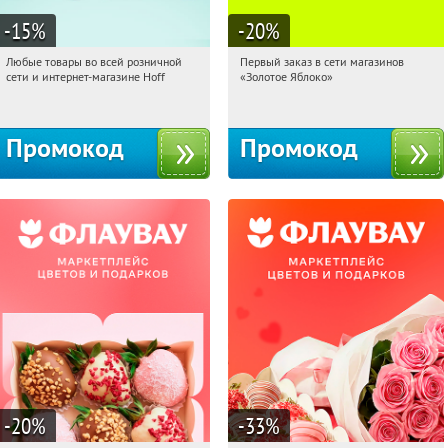
-15
%
-20
%
Любые товары во всей розничной
Первый заказ в сети магазинов
08:44:26
Получили:
83
08:44:26
Получи первым!
сети и интернет-магазине Hoff
«Золотое Яблоко»
Москва, 1-й Волоколамский проезд,
Россия
10с1
Промокод
Промокод
-20
%
-33
%