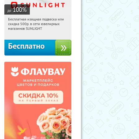
100
%
до
Бесплатная изящная подвеска или
08:44:26
Получили:
73
скидка 500р. в сети ювелирных
Россия
магазинов SUNLIGHT
Бесплатно