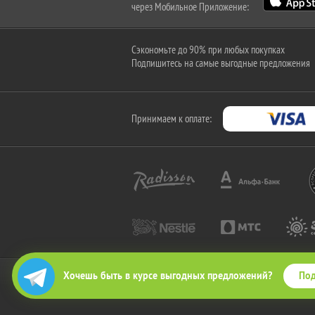
через Мобильное Приложение:
Сэкономьте до 90% при любых покупках
Подпишитесь на самые выгодные предложения
Принимаем к оплате:
Под
Хочешь быть в курсе выгодных предложений?
2010-2026 © КупиКупон. Все права защищены.
Все права на товарный знак "КупиКупон" и на сайт