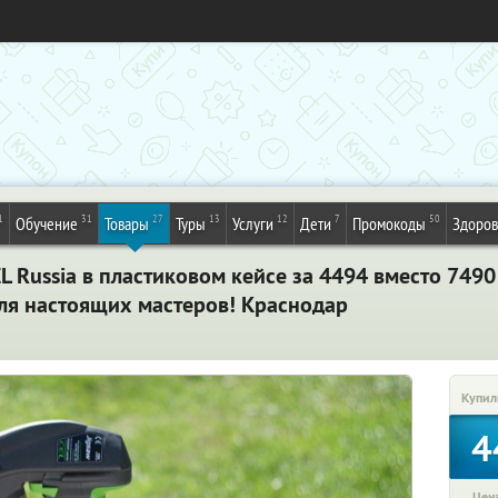
1
31
27
13
12
7
50
Обучение
Товары
Туры
Услуги
Дети
Промокоды
Здоров
 Russia в пластиковом кейсе за 4494 вместо 7490 
для настоящих мастеров! Краснодар
Купил
4
Цена