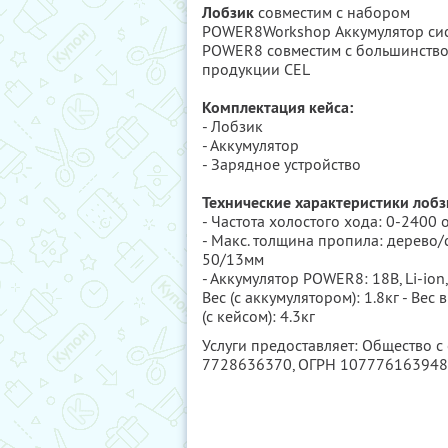
Лобзик
совместим с набором
POWER8Workshop Аккумулятор си
POWER8 совместим с большинств
продукции CEL
Комплектация кейса:
- Лобзик
- Аккумулятор
- Зарядное устройство
Технические характеристики лобз
- Частота холостого хода: 0-2400
- Макс. толщина пропила: дерево/с
50/13мм
- Аккумулятор POWER8: 18В, Li-ion, 
Вес (с аккумулятором): 1.8кг - Вес 
(с кейсом): 4.3кг
Услуги предоставляет: Общество 
7728636370
, ОГРН 10777616394