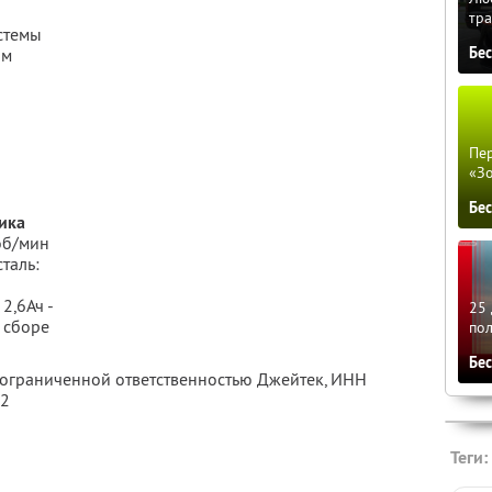
тра
стемы
Бе
ом
Пер
«З
Бе
ика
 об/мин
таль:
2,6Ач -
25 
в сборе
по
Бе
с ограниченной ответственностью Джейтек,
ИНН
82
Теги: