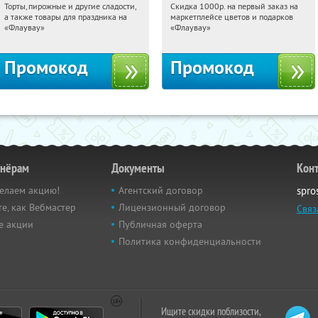
Торты, пирожные и другие сладости,
Скидка 1000р. на первый заказ на
08:44:26
Получили:
6
08:44:26
Получили:
18
а также товары для праздника на
маркетплейсе цветов и подарков
Россия
Россия
«Флаувау»
«Флаувау»
Промокод
Промокод
тнёрам
Документы
Кон
елаем акцию!
Агентский договор
spro
е, как Вебмастер
Лицензионный договор
Связ
е акции
Публичная оферта
Политика конфиденциальности
Ищите скидки поблизости,