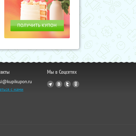
такты
Мы в Соцсетях
si@kupikupon.ru
аться с нами