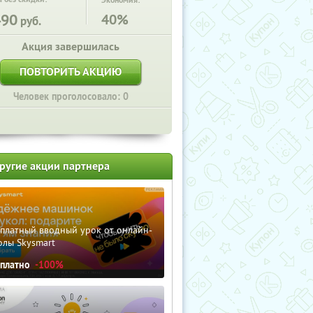
Экономия:
490
40%
руб.
Акция завершилась
ПОВТОРИТЬ АКЦИЮ
Человек проголосовало: 0
ругие акции партнера
сплатный вводный урок от онлайн-
олы Skysmart
сплатно
-100%