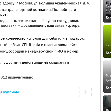
дресу: г. Москва, ул. Большая Академическая, д. 4.
Ра
яется транспортной компании. Подробности
«Э
ров.
Бе
едъявить распечатанный купон сотрудникам
 доставки — доставившему ваш заказ курьеру.
ое количество купонов для себя или в подарок.
ный лобзик CEL Russia в пластиковом кейсе.
Кур
фону, сообщив менеджеру свои ФИО и номер
Бе
ся с другими действующими скидками и
Ра
 2012 включительно
дне
Бе
ся купоном
Люб