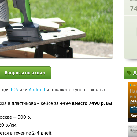
7
Вопросы по акции
Д
а для
IOS
или
Android
и покажите купон с экрана
Бе
sia в пластиковом кейсе за
4494 вместо 7490 р. Вы
шк
Бе
оскве — 300 р.
0 р./км.
тся в течение 2-4 дней.