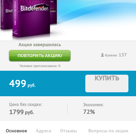
Акция завершилась
137
ПОВТОРИТЬ АКЦИЮ
Купили:
Человек проголосовало: 0
КУПИТЬ
499
руб.
Цена без скидки:
Экономия:
1799
72%
руб.
Основное
Адреса
Отзывы
Вопросы по акции