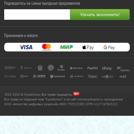
Подпишитесь на самые выгодные предложения
Принимаем к оплате:
2010-2026 © КупиКупон. Все права защищены.
Все права на товарный знак "КупиКупон" и на сайт www.kupikupon.ru принадлежат
OOO «Агентство цифровых решений» ИНН 7705523387, ОГРН 1127747063212